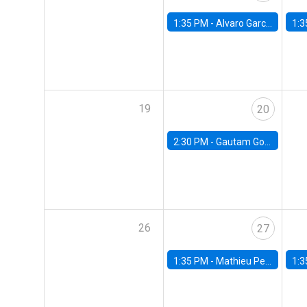
1:35 PM -
Alvaro Garcia-Marin, Universidad de Los Andes
1:3
19
20
2:30 PM -
Gautam Gowrisankaran, Columbia University
26
27
1:35 PM -
Mathieu Pedemonte, IDB
1:3