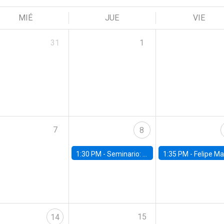
MIÉ
JUE
VIE
31
1
7
8
1:30 PM -
Seminario: “Recuperando la humanidad para progresar en la era de la IA»
1:35 PM -
Felipe Martínez, alumno Doctorado en Ec
15
14