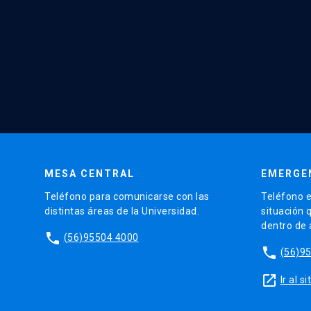
MESA CENTRAL
EMERGE
Teléfono para comunicarse con las
Teléfono e
distintas áreas de la Universidad.
situación 
dentro de
phone
(56)95504 4000
phone
(56)9
launch
Ir al 