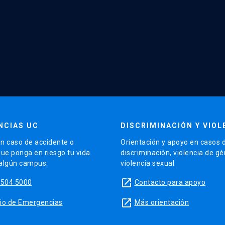
NCIAS UC
DISCRIMINACIÓN Y VIOL
n caso de accidente o
Orientación y apoyo en casos 
que ponga en riesgo tu vida
discriminación, violencia de g
 algún campus.
violencia sexual.
launch
5504 5000
Contacto para apoyo
launch
sitio de Emergencias
Más orientación