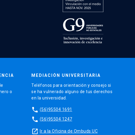
ENCIA
MEDIACIÓN UNIVERSITARIA
de
Teléfonos para orientación y consejo si
énero o
se ha vulnerado alguno de tus derechos
en la universidad.
phone
(56)95504 1691
phone
(56)95504 1247
launch
Ir a la Oficina de Ombuds UC