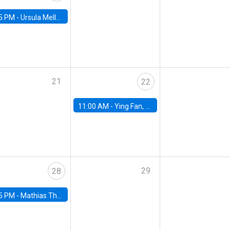
5 PM -
Ursula Mello, Insper - Institute of Education and Research
21
22
11:00 AM -
Ying Fan, University of Michigan
29
28
5 PM -
Mathias Thoenig, University of Lausanne