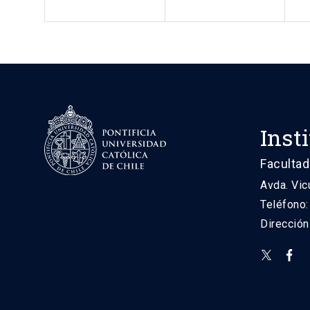
Inst
Facultad
Avda. Vic
Teléfono
Direcció