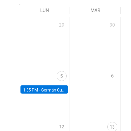
LUN
MAR
29
30
6
5
1:35 PM -
Germán Cubas, University of Houston
12
13