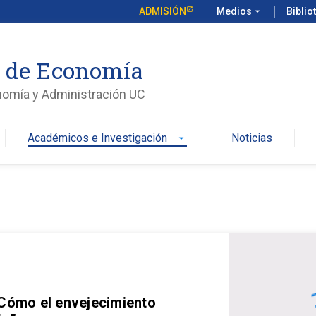
ADMISIÓN
Medios
arrow_drop_down
Biblio
o de Economía
nomía y Administración UC
Académicos e Investigación
Noticias
arrow_drop_down
 Cómo el envejecimiento