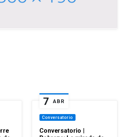
7
ABR
Conversatorio
erre
Conversatorio |