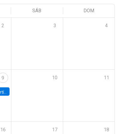
SÁB
DOM
2
3
4
10
11
9
onomía UC
16
17
18