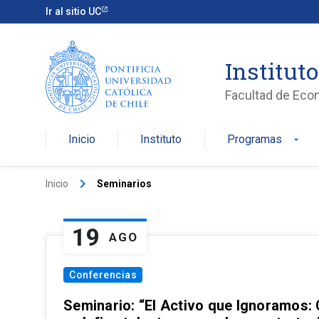
Ir al sitio UC
Institut
Facultad de Eco
Inicio
Instituto
Programas
arrow_drop_down
keyboard_arrow_right
Inicio
Seminarios
19
AGO
Conferencias
Seminario: “El Activo que Ignoramos: