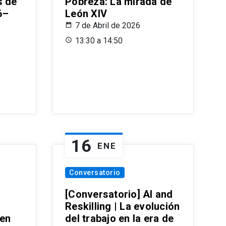
s de
Pobreza: La mirada de
6–
León XIV
7 de Abril de 2026
13:30 a 14:50
16
ENE
Conversatorio
[Conversatorio] AI and
Reskilling | La evolución
 en
del trabajo en la era de