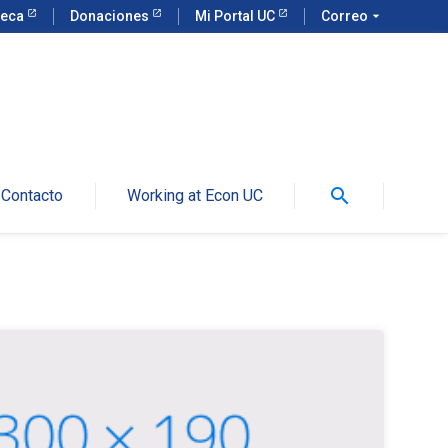
teca
Donaciones
Mi Portal UC
Correo
arrow_drop_down
search
Contacto
Working at Econ UC