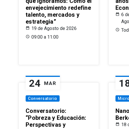
que Ignoramos: Cómo el
años
envejecimiento redefine
Econ
talento, mercados y
6 d
estrategia”
Ago
19 de Agosto de 2026
Todo
09:00 a 11:00
24
1
MAR
Conversatorio
Micr
Conversatorio:
Nano
“Pobreza y Educación:
Berk
Perspectivas y
18 