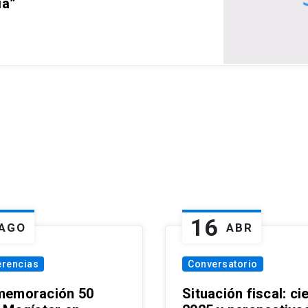
ia”
16
AGO
ABR
erencias
Conversatorio
emoración 50
Situación fiscal: ci