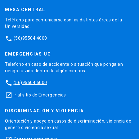
MESA CENTRAL
Teléfono para comunicarse con las distintas áreas de la
Universidad.
phone
(56)95504 4000
EMERGENCIAS UC
Teléfono en caso de accidente o situación que ponga en
riesgo tu vida dentro de algún campus.
phone
(56)95504 5000
launch
Ir al sitio de Emergencias
DISCRIMINACIÓN Y VIOLENCIA
Orientación y apoyo en casos de discriminación, violencia de
género o violencia sexual.