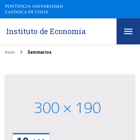
Instituto de Economía
keyboard_arrow_right
Inicio
Seminarios