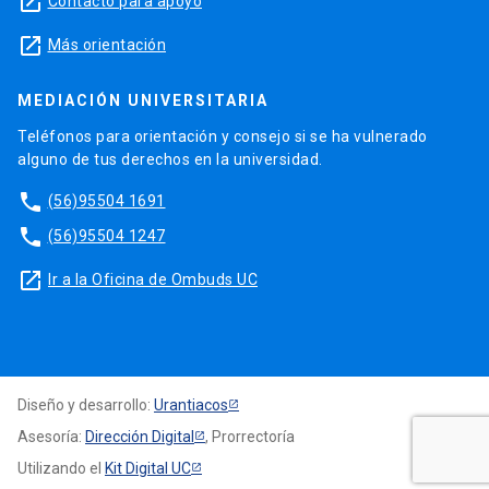
launch
Contacto para apoyo
launch
Más orientación
MEDIACIÓN UNIVERSITARIA
Teléfonos para orientación y consejo si se ha vulnerado
alguno de tus derechos en la universidad.
phone
(56)95504 1691
phone
(56)95504 1247
launch
Ir a la Oficina de Ombuds UC
Diseño y desarrollo:
Urantiacos
Asesoría:
Dirección Digital
, Prorrectoría
Utilizando el
Kit Digital UC