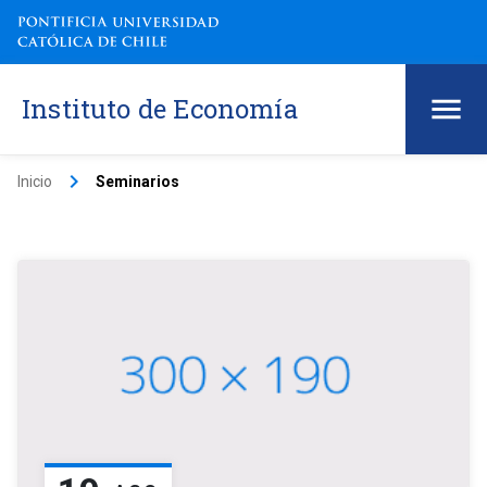
Instituto de Economía
keyboard_arrow_right
Inicio
Seminarios