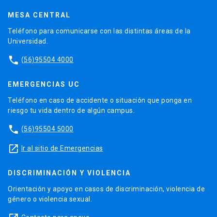
MESA CENTRAL
Teléfono para comunicarse con las distintas áreas de la
Universidad.
phone
(56)95504 4000
EMERGENCIAS UC
Teléfono en caso de accidente o situación que ponga en
riesgo tu vida dentro de algún campus.
phone
(56)95504 5000
launch
Ir al sitio de Emergencias
DISCRIMINACIÓN Y VIOLENCIA
Orientación y apoyo en casos de discriminación, violencia de
género o violencia sexual.