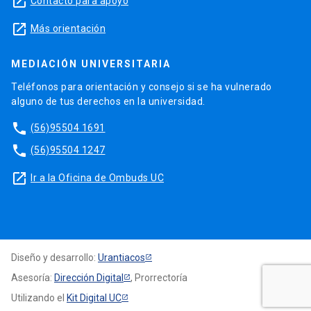
launch
Contacto para apoyo
launch
Más orientación
MEDIACIÓN UNIVERSITARIA
Teléfonos para orientación y consejo si se ha vulnerado
alguno de tus derechos en la universidad.
phone
(56)95504 1691
phone
(56)95504 1247
launch
Ir a la Oficina de Ombuds UC
Diseño y desarrollo:
Urantiacos
Asesoría:
Dirección Digital
, Prorrectoría
Utilizando el
Kit Digital UC