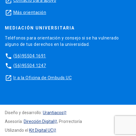
launch
Contacto para apoyo
launch
Más orientación
MEDIACIÓN UNIVERSITARIA
Teléfonos para orientación y consejo si se ha vulnerado
alguno de tus derechos en la universidad.
phone
(56)95504 1691
phone
(56)95504 1247
launch
Ir a la Oficina de Ombuds UC
Diseño y desarrollo:
Urantiacos
Asesoría:
Dirección Digital
, Prorrectoría
Utilizando el
Kit Digital UC