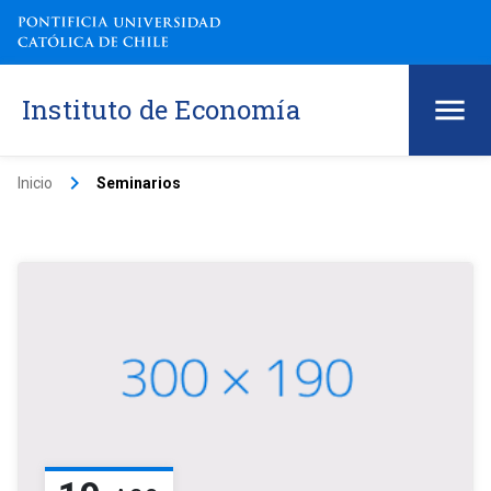
Instituto de Economía
keyboard_arrow_right
Inicio
Seminarios