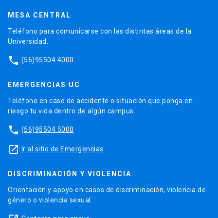
MESA CENTRAL
Teléfono para comunicarse con las distintas áreas de la
Universidad.
phone
(56)95504 4000
EMERGENCIAS UC
Teléfono en caso de accidente o situación que ponga en
riesgo tu vida dentro de algún campus.
phone
(56)95504 5000
launch
Ir al sitio de Emergencias
DISCRIMINACIÓN Y VIOLENCIA
Orientación y apoyo en casos de discriminación, violencia de
género o violencia sexual.