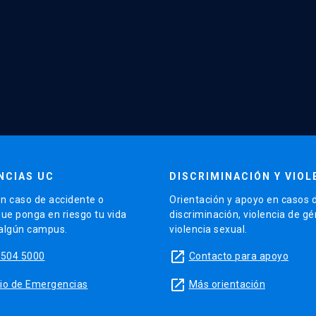
NCIAS UC
DISCRIMINACIÓN Y VIOL
n caso de accidente o
Orientación y apoyo en casos 
que ponga en riesgo tu vida
discriminación, violencia de g
 algún campus.
violencia sexual.
launch
5504 5000
Contacto para apoyo
launch
sitio de Emergencias
Más orientación