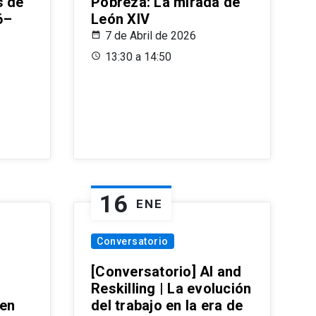
s de
Pobreza: La mirada de
6–
León XIV
7 de Abril de 2026
13:30 a 14:50
16
ENE
Conversatorio
[Conversatorio] AI and
Reskilling | La evolución
 en
del trabajo en la era de