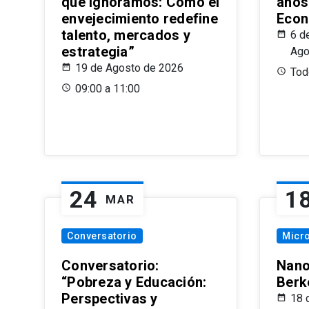
que Ignoramos: Cómo el
años
envejecimiento redefine
Econ
talento, mercados y
6 d
estrategia”
Ago
19 de Agosto de 2026
Todo
09:00 a 11:00
24
1
MAR
Conversatorio
Micr
Conversatorio:
Nano
“Pobreza y Educación:
Berk
Perspectivas y
18 