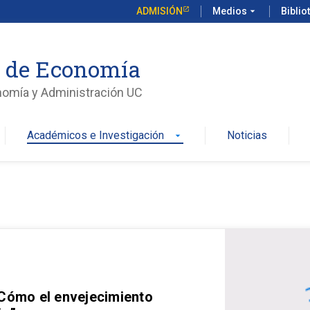
ADMISIÓN
Medios
arrow_drop_down
Biblio
o de Economía
nomía y Administración UC
Académicos e Investigación
Noticias
arrow_drop_down
 Cómo el envejecimiento