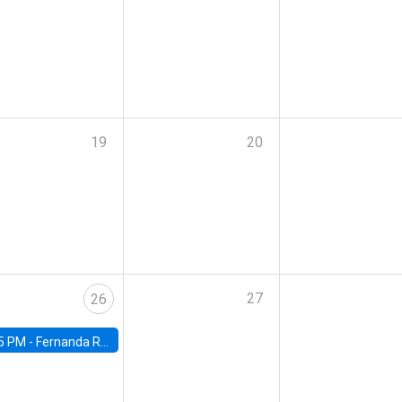
19
20
27
26
5 PM -
Fernanda Rojas Ampuero, University of Wisconsin-Madison