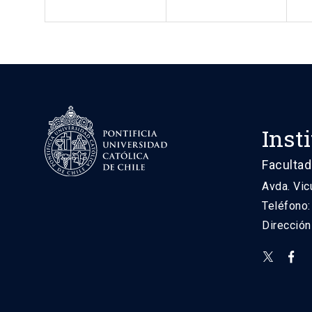
Inst
Facultad
Avda. Vic
Teléfono
Direcció