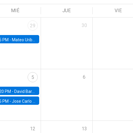
MIÉ
JUE
VIE
30
29
5 PM -
Mateo Uribe-Castro, Universidad de los Andes (Colombia)
6
5
20 PM -
David Bardey, Universidad de los Andes - CEDE
5 PM -
Jose Carlo Bermudez, UC (ME) & World Bank
12
13