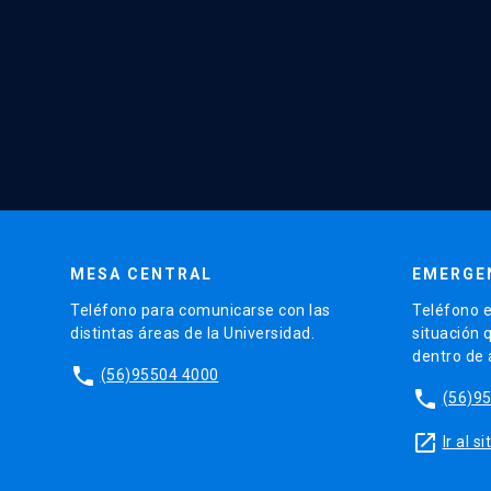
MESA CENTRAL
EMERGE
Teléfono para comunicarse con las
Teléfono e
distintas áreas de la Universidad.
situación 
dentro de
phone
(56)95504 4000
phone
(56)9
launch
Ir al 