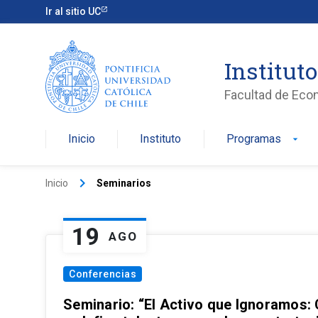
Ir al sitio UC
Institut
Facultad de Eco
Inicio
Instituto
Programas
arrow_drop_down
keyboard_arrow_right
Inicio
Seminarios
19
AGO
Conferencias
Seminario: “El Activo que Ignoramos: