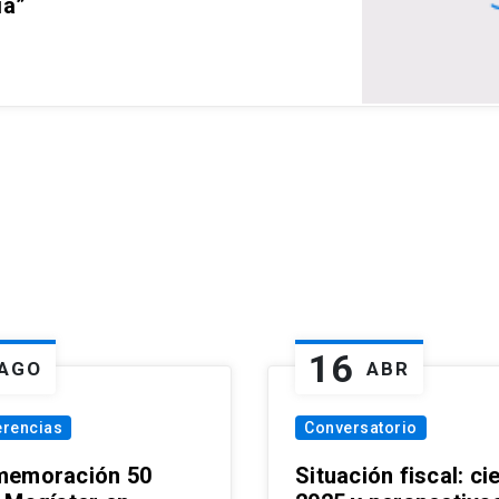
ia”
16
AGO
ABR
erencias
Conversatorio
emoración 50
Situación fiscal: ci