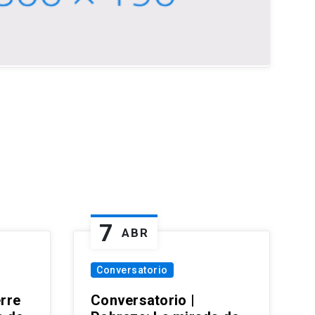
7
ABR
Conversatorio
erre
Conversatorio |