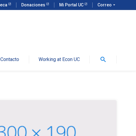
teca
Donaciones
Mi Portal UC
Correo
arrow_drop_down
search
Contacto
Working at Econ UC