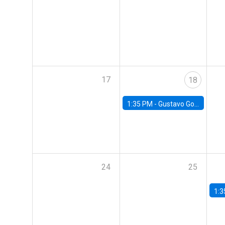
17
18
1:35 PM -
Gustavo González, Banco Central de Chile
24
25
1:3