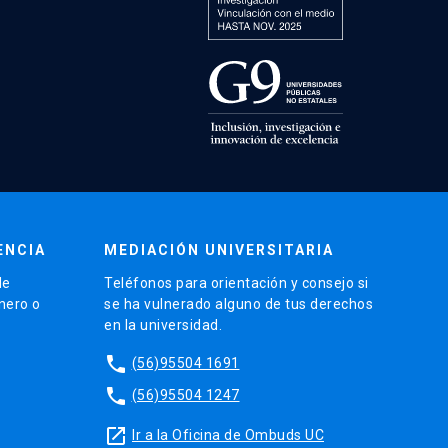
ENCIA
MEDIACIÓN UNIVERSITARIA
de
Teléfonos para orientación y consejo si
énero o
se ha vulnerado alguno de tus derechos
en la universidad.
phone
(56)95504 1691
phone
(56)95504 1247
launch
Ir a la Oficina de Ombuds UC