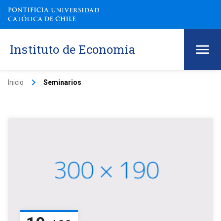
Instituto de Economía
keyboard_arrow_right
Inicio
Seminarios