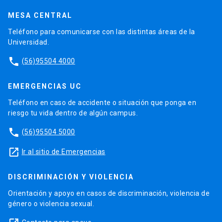
MESA CENTRAL
Teléfono para comunicarse con las distintas áreas de la
Universidad.
phone
(56)95504 4000
EMERGENCIAS UC
Teléfono en caso de accidente o situación que ponga en
riesgo tu vida dentro de algún campus.
phone
(56)95504 5000
launch
Ir al sitio de Emergencias
DISCRIMINACIÓN Y VIOLENCIA
Orientación y apoyo en casos de discriminación, violencia de
género o violencia sexual.