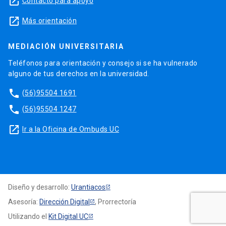
launch
Contacto para apoyo
launch
Más orientación
MEDIACIÓN UNIVERSITARIA
Teléfonos para orientación y consejo si se ha vulnerado
alguno de tus derechos en la universidad.
phone
(56)95504 1691
phone
(56)95504 1247
launch
Ir a la Oficina de Ombuds UC
Diseño y desarrollo:
Urantiacos
Asesoría:
Dirección Digital
, Prorrectoría
Utilizando el
Kit Digital UC