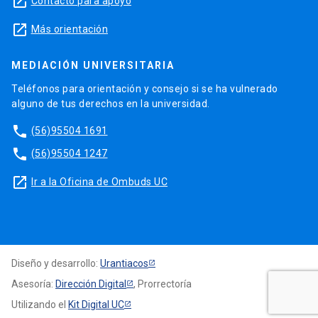
launch
Contacto para apoyo
launch
Más orientación
MEDIACIÓN UNIVERSITARIA
Teléfonos para orientación y consejo si se ha vulnerado
alguno de tus derechos en la universidad.
phone
(56)95504 1691
phone
(56)95504 1247
launch
Ir a la Oficina de Ombuds UC
Diseño y desarrollo:
Urantiacos
Asesoría:
Dirección Digital
, Prorrectoría
Utilizando el
Kit Digital UC