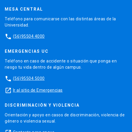
MESA CENTRAL
Teléfono para comunicarse con las distintas áreas de la
Universidad.
phone
(56)95504 4000
EMERGENCIAS UC
Teléfono en caso de accidente o situación que ponga en
riesgo tu vida dentro de algún campus.
phone
(56)95504 5000
launch
Ir al sitio de Emergencias
DISCRIMINACIÓN Y VIOLENCIA
Orientación y apoyo en casos de discriminación, violencia de
género o violencia sexual.