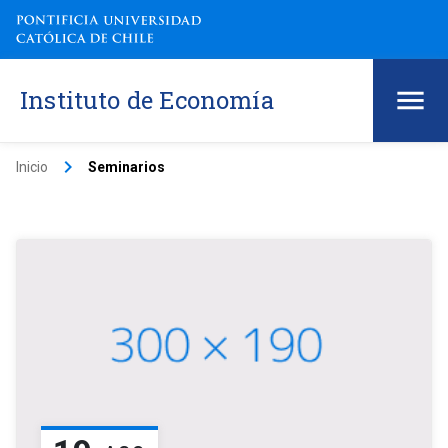
Instituto de Economía
keyboard_arrow_right
Inicio
Seminarios