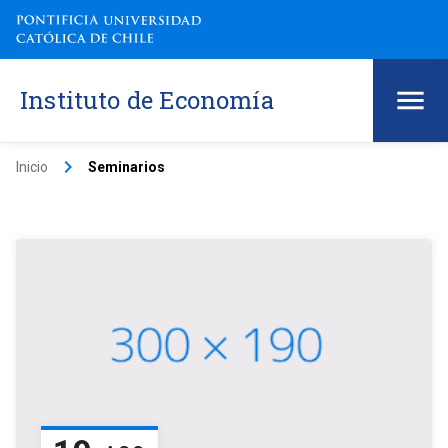
Instituto de Economía
keyboard_arrow_right
Inicio
Seminarios