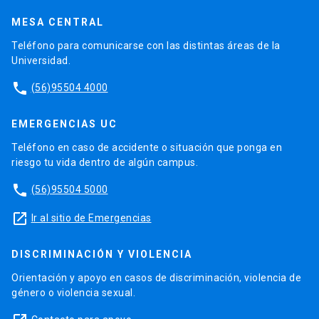
MESA CENTRAL
Teléfono para comunicarse con las distintas áreas de la
Universidad.
phone
(56)95504 4000
EMERGENCIAS UC
Teléfono en caso de accidente o situación que ponga en
riesgo tu vida dentro de algún campus.
phone
(56)95504 5000
launch
Ir al sitio de Emergencias
DISCRIMINACIÓN Y VIOLENCIA
Orientación y apoyo en casos de discriminación, violencia de
género o violencia sexual.