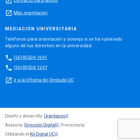
launch
Contacto para apoyo
launch
Más orientación
MEDIACIÓN UNIVERSITARIA
Teléfonos para orientación y consejo si se ha vulnerado
alguno de tus derechos en la universidad.
phone
(56)95504 1691
phone
(56)95504 1247
launch
Ir a la Oficina de Ombuds UC
Diseño y desarrollo:
Urantiacos
Asesoría:
Dirección Digital
, Prorrectoría
Utilizando el
Kit Digital UC