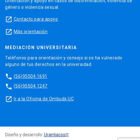
Orientación y apoyo en casos de discriminación, violencia de
género o violencia sexual.
launch
Contacto para apoyo
launch
Más orientación
MEDIACIÓN UNIVERSITARIA
Teléfonos para orientación y consejo si se ha vulnerado
alguno de tus derechos en la universidad.
phone
(56)95504 1691
phone
(56)95504 1247
launch
Ir a la Oficina de Ombuds UC
Diseño y desarrollo:
Urantiacos