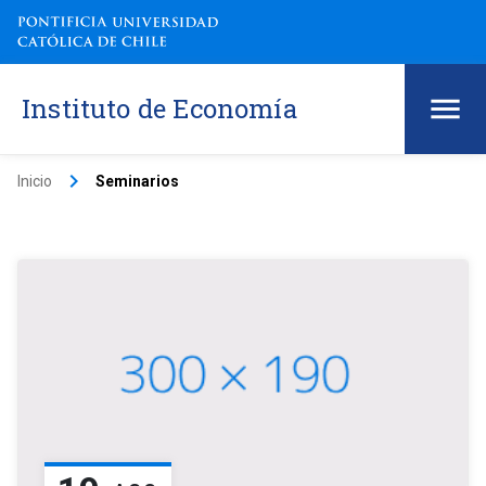
Instituto de Economía
keyboard_arrow_right
Inicio
Seminarios