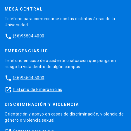
MESA CENTRAL
Teléfono para comunicarse con las distintas áreas de la
Universidad.
phone
(56)95504 4000
EMERGENCIAS UC
Teléfono en caso de accidente o situación que ponga en
riesgo tu vida dentro de algún campus.
phone
(56)95504 5000
launch
Ir al sitio de Emergencias
DISCRIMINACIÓN Y VIOLENCIA
Orientación y apoyo en casos de discriminación, violencia de
género o violencia sexual.