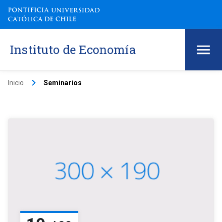
Instituto de Economía
keyboard_arrow_right
Inicio
Seminarios