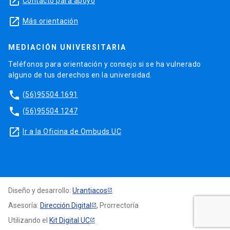
launch
Contacto para apoyo
launch
Más orientación
MEDIACIÓN UNIVERSITARIA
Teléfonos para orientación y consejo si se ha vulnerado
alguno de tus derechos en la universidad.
phone
(56)95504 1691
phone
(56)95504 1247
launch
Ir a la Oficina de Ombuds UC
Diseño y desarrollo:
Urantiacos
Asesoría:
Dirección Digital
, Prorrectoría
Utilizando el
Kit Digital UC