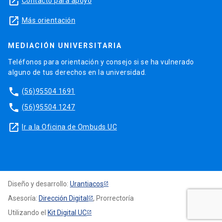
launch
Contacto para apoyo
launch
Más orientación
MEDIACIÓN UNIVERSITARIA
Teléfonos para orientación y consejo si se ha vulnerado
alguno de tus derechos en la universidad.
phone
(56)95504 1691
phone
(56)95504 1247
launch
Ir a la Oficina de Ombuds UC
Diseño y desarrollo:
Urantiacos
Asesoría:
Dirección Digital
, Prorrectoría
Utilizando el
Kit Digital UC