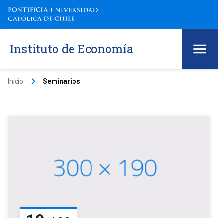
Instituto de Economía
keyboard_arrow_right
Inicio
Seminarios