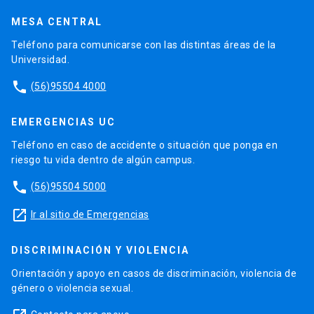
MESA CENTRAL
Teléfono para comunicarse con las distintas áreas de la
Universidad.
phone
(56)95504 4000
EMERGENCIAS UC
Teléfono en caso de accidente o situación que ponga en
riesgo tu vida dentro de algún campus.
phone
(56)95504 5000
launch
Ir al sitio de Emergencias
DISCRIMINACIÓN Y VIOLENCIA
Orientación y apoyo en casos de discriminación, violencia de
género o violencia sexual.