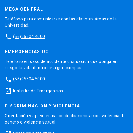
MESA CENTRAL
Teléfono para comunicarse con las distintas áreas de la
Universidad.
phone
(56)95504 4000
EMERGENCIAS UC
Teléfono en caso de accidente o situación que ponga en
riesgo tu vida dentro de algún campus.
phone
(56)95504 5000
launch
Ir al sitio de Emergencias
DISCRIMINACIÓN Y VIOLENCIA
Orientación y apoyo en casos de discriminación, violencia de
género o violencia sexual.