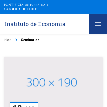
Instituto de Economía
keyboard_arrow_right
Inicio
Seminarios