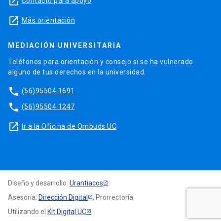
launch
Contacto para apoyo
launch
Más orientación
MEDIACIÓN UNIVERSITARIA
Teléfonos para orientación y consejo si se ha vulnerado
alguno de tus derechos en la universidad.
phone
(56)95504 1691
phone
(56)95504 1247
launch
Ir a la Oficina de Ombuds UC
Diseño y desarrollo:
Urantiacos
Asesoría:
Dirección Digital
, Prorrectoría
Utilizando el
Kit Digital UC