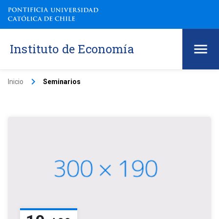
Instituto de Economía
keyboard_arrow_right
Inicio
Seminarios