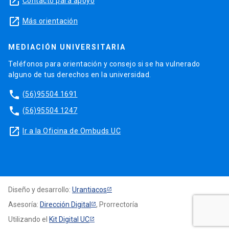
launch
Contacto para apoyo
launch
Más orientación
MEDIACIÓN UNIVERSITARIA
Teléfonos para orientación y consejo si se ha vulnerado
alguno de tus derechos en la universidad.
phone
(56)95504 1691
phone
(56)95504 1247
launch
Ir a la Oficina de Ombuds UC
Diseño y desarrollo:
Urantiacos
Asesoría:
Dirección Digital
, Prorrectoría
Utilizando el
Kit Digital UC