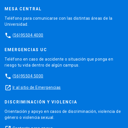
MESA CENTRAL
Teléfono para comunicarse con las distintas áreas de la
Universidad.
phone
(56)95504 4000
EMERGENCIAS UC
Teléfono en caso de accidente o situación que ponga en
riesgo tu vida dentro de algún campus.
phone
(56)95504 5000
launch
Ir al sitio de Emergencias
DISCRIMINACIÓN Y VIOLENCIA
Orientación y apoyo en casos de discriminación, violencia de
género o violencia sexual.