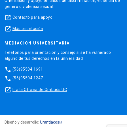
Orientación y apoyo en casos de discriminación, violencia de
género o violencia sexual.
launch
Contacto para apoyo
launch
Más orientación
MEDIACIÓN UNIVERSITARIA
Teléfonos para orientación y consejo si se ha vulnerado
alguno de tus derechos en la universidad.
phone
(56)95504 1691
phone
(56)95504 1247
launch
Ir a la Oficina de Ombuds UC
Diseño y desarrollo:
Urantiacos