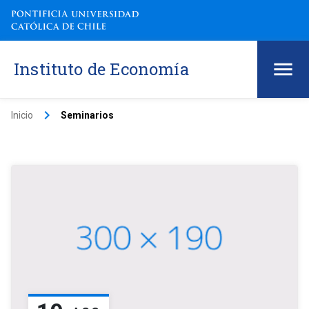
Instituto de Economía
keyboard_arrow_right
Inicio
Seminarios