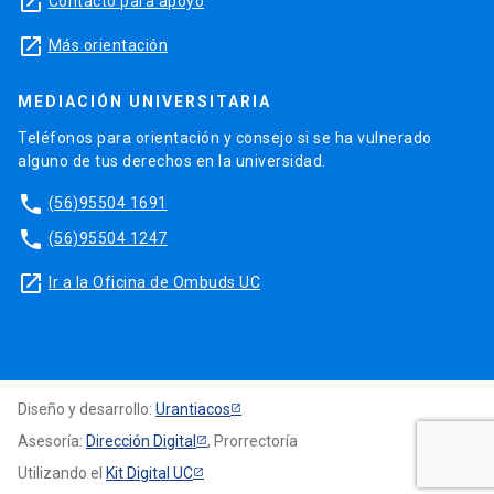
launch
Contacto para apoyo
launch
Más orientación
MEDIACIÓN UNIVERSITARIA
Teléfonos para orientación y consejo si se ha vulnerado
alguno de tus derechos en la universidad.
phone
(56)95504 1691
phone
(56)95504 1247
launch
Ir a la Oficina de Ombuds UC
Diseño y desarrollo:
Urantiacos
Asesoría:
Dirección Digital
, Prorrectoría
Utilizando el
Kit Digital UC