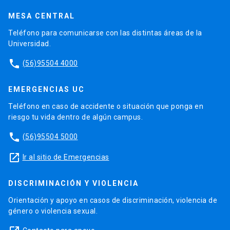
MESA CENTRAL
Teléfono para comunicarse con las distintas áreas de la
Universidad.
phone
(56)95504 4000
EMERGENCIAS UC
Teléfono en caso de accidente o situación que ponga en
riesgo tu vida dentro de algún campus.
phone
(56)95504 5000
launch
Ir al sitio de Emergencias
DISCRIMINACIÓN Y VIOLENCIA
Orientación y apoyo en casos de discriminación, violencia de
género o violencia sexual.