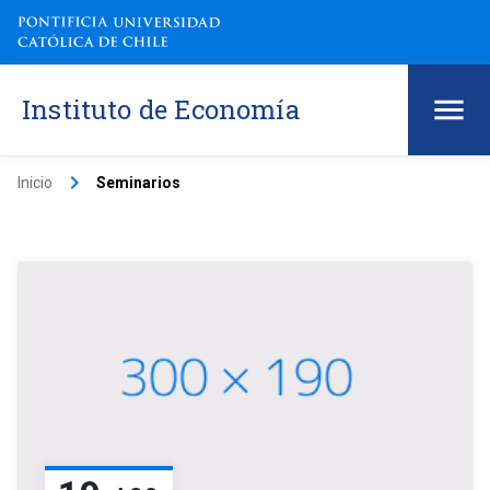
Instituto de Economía
keyboard_arrow_right
Inicio
Seminarios