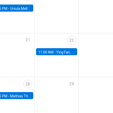
5 PM -
Ursula Mello, Insper - Institute of Education and Research
21
22
11:00 AM -
Ying Fan, University of Michigan
29
28
5 PM -
Mathias Thoenig, University of Lausanne