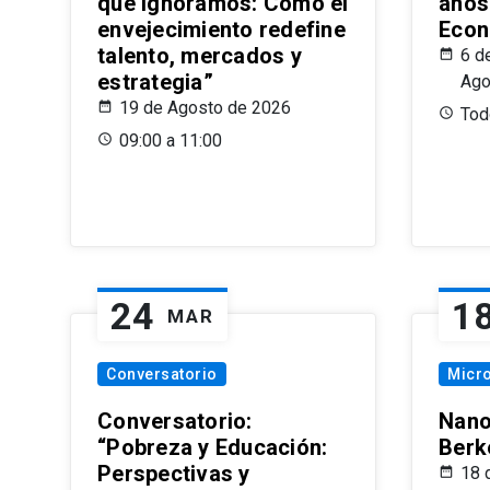
que Ignoramos: Cómo el
años
envejecimiento redefine
Econ
talento, mercados y
6 d
estrategia”
Ago
19 de Agosto de 2026
Todo
09:00 a 11:00
24
1
MAR
Conversatorio
Micr
Conversatorio:
Nano
“Pobreza y Educación:
Berk
Perspectivas y
18 