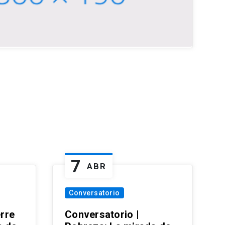
7
ABR
Conversatorio
erre
Conversatorio |