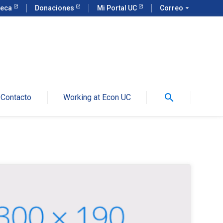
teca
Donaciones
Mi Portal UC
Correo
arrow_drop_down
search
Contacto
Working at Econ UC