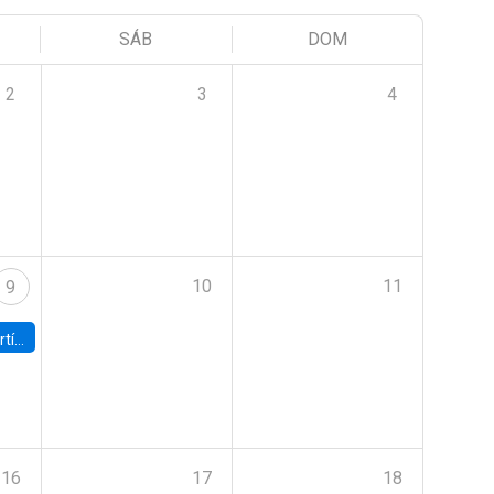
SÁB
DOM
2
3
4
10
11
9
onomía UC
16
17
18