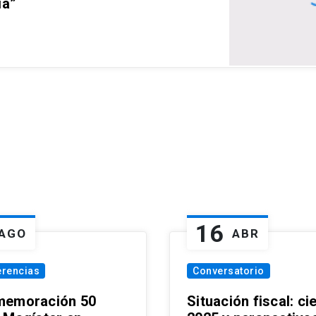
ia”
16
AGO
ABR
erencias
Conversatorio
emoración 50
Situación fiscal: ci