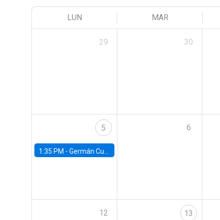
LUN
MAR
29
30
6
5
1:35 PM -
Germán Cubas, University of Houston
12
13