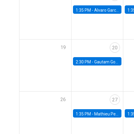
1:35 PM -
Alvaro Garcia-Marin, Universidad de Los Andes
1:3
19
20
2:30 PM -
Gautam Gowrisankaran, Columbia University
26
27
1:35 PM -
Mathieu Pedemonte, IDB
1:3