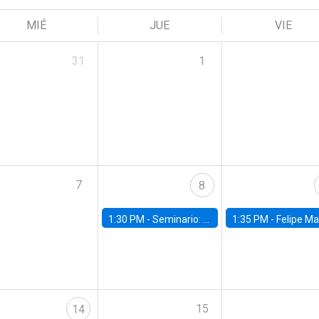
MIÉ
JUE
VIE
31
1
7
8
1:30 PM -
Seminario: “Recuperando la humanidad para progresar en la era de la IA»
1:35 PM -
Felipe Martínez, alumno Doctorado en Ec
15
14