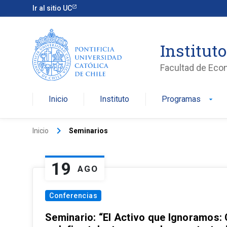
Ir al sitio UC
Institut
Facultad de Eco
Inicio
Instituto
Programas
arrow_drop_down
keyboard_arrow_right
Inicio
Seminarios
19
AGO
Conferencias
Seminario: “El Activo que Ignoramos: