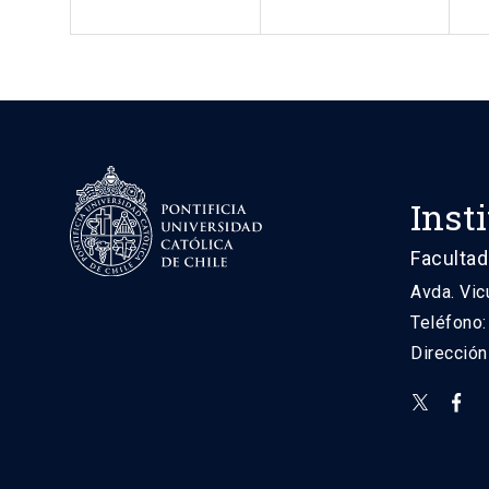
Inst
Facultad
Avda. Vic
Teléfono
Direcció