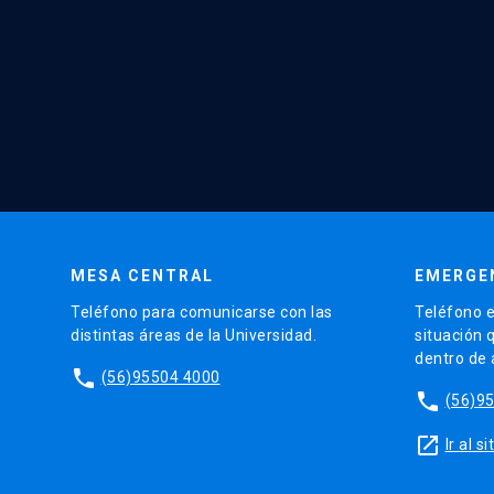
MESA CENTRAL
EMERGE
Teléfono para comunicarse con las
Teléfono e
distintas áreas de la Universidad.
situación 
dentro de
phone
(56)95504 4000
phone
(56)9
launch
Ir al 