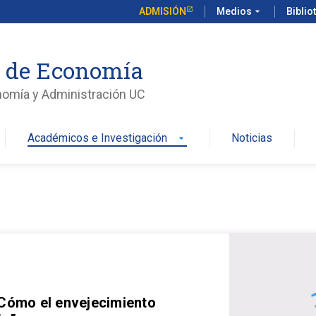
ADMISIÓN
Medios
arrow_drop_down
Biblio
o de Economía
nomía y Administración UC
Académicos e Investigación
Noticias
arrow_drop_down
 Cómo el envejecimiento