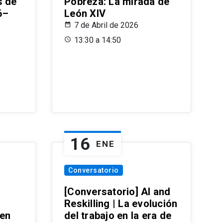
s de
Pobreza: La mirada de
6–
León XIV
7 de Abril de 2026
13:30 a 14:50
16
ENE
Conversatorio
[Conversatorio] AI and
Reskilling | La evolución
 en
del trabajo en la era de