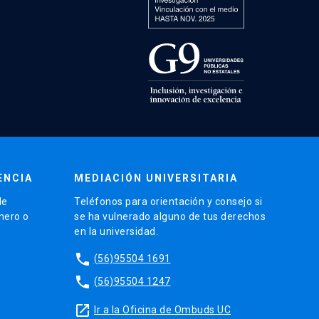
ENCIA
MEDIACIÓN UNIVERSITARIA
de
Teléfonos para orientación y consejo si
énero o
se ha vulnerado alguno de tus derechos
en la universidad.
phone
(56)95504 1691
phone
(56)95504 1247
launch
Ir a la Oficina de Ombuds UC