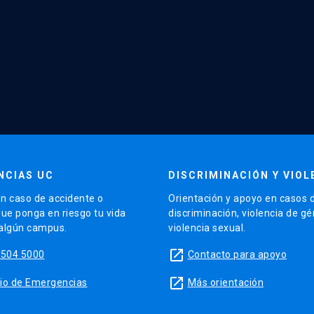
NCIAS UC
DISCRIMINACIÓN Y VIOL
n caso de accidente o
Orientación y apoyo en casos 
que ponga en riesgo tu vida
discriminación, violencia de g
 algún campus.
violencia sexual.
launch
5504 5000
Contacto para apoyo
launch
sitio de Emergencias
Más orientación