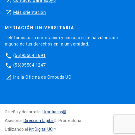
launch
Contacto para apoyo
launch
Más orientación
MEDIACIÓN UNIVERSITARIA
Teléfonos para orientación y consejo si se ha vulnerado
alguno de tus derechos en la universidad.
phone
(56)95504 1691
phone
(56)95504 1247
launch
Ir a la Oficina de Ombuds UC
Diseño y desarrollo:
Urantiacos
Asesoría:
Dirección Digital
, Prorrectoría
Utilizando el
Kit Digital UC