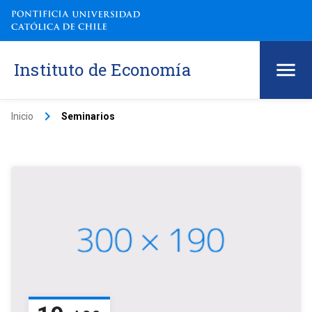
Instituto de Economía
keyboard_arrow_right
Inicio
Seminarios