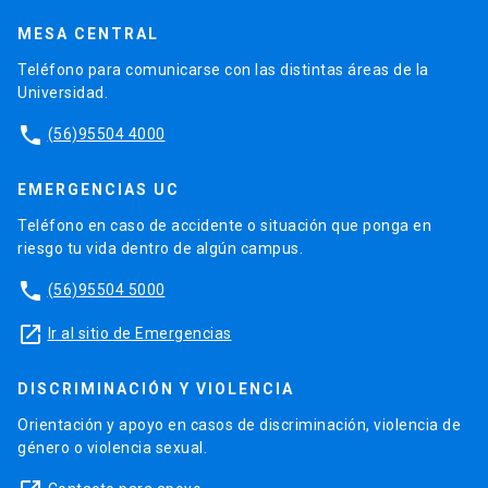
MESA CENTRAL
Teléfono para comunicarse con las distintas áreas de la
Universidad.
phone
(56)95504 4000
EMERGENCIAS UC
Teléfono en caso de accidente o situación que ponga en
riesgo tu vida dentro de algún campus.
phone
(56)95504 5000
launch
Ir al sitio de Emergencias
DISCRIMINACIÓN Y VIOLENCIA
Orientación y apoyo en casos de discriminación, violencia de
género o violencia sexual.