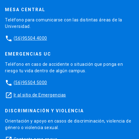
MESA CENTRAL
Teléfono para comunicarse con las distintas áreas de la
Universidad.
phone
(56)95504 4000
EMERGENCIAS UC
Teléfono en caso de accidente o situación que ponga en
riesgo tu vida dentro de algún campus.
phone
(56)95504 5000
launch
Ir al sitio de Emergencias
DISCRIMINACIÓN Y VIOLENCIA
Orientación y apoyo en casos de discriminación, violencia de
género o violencia sexual.