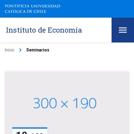
Instituto de Economía
keyboard_arrow_right
Inicio
Seminarios