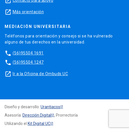
launch
Contacto para apoyo
launch
Más orientación
MEDIACIÓN UNIVERSITARIA
Teléfonos para orientación y consejo si se ha vulnerado
alguno de tus derechos en la universidad.
phone
(56)95504 1691
phone
(56)95504 1247
launch
Ir a la Oficina de Ombuds UC
Diseño y desarrollo:
Urantiacos
Asesoría:
Dirección Digital
, Prorrectoría
Utilizando el
Kit Digital UC