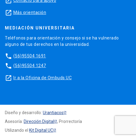
launch
Contacto para apoyo
launch
Más orientación
MEDIACIÓN UNIVERSITARIA
Teléfonos para orientación y consejo si se ha vulnerado
alguno de tus derechos en la universidad.
phone
(56)95504 1691
phone
(56)95504 1247
launch
Ir a la Oficina de Ombuds UC
Diseño y desarrollo:
Urantiacos
Asesoría:
Dirección Digital
, Prorrectoría
Utilizando el
Kit Digital UC