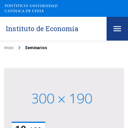
Instituto de Economía
keyboard_arrow_right
Inicio
Seminarios