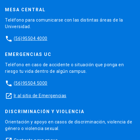
MESA CENTRAL
Teléfono para comunicarse con las distintas áreas de la
Universidad.
phone
(56)95504 4000
EMERGENCIAS UC
Teléfono en caso de accidente o situación que ponga en
riesgo tu vida dentro de algún campus.
phone
(56)95504 5000
launch
Ir al sitio de Emergencias
DISCRIMINACIÓN Y VIOLENCIA
Orientación y apoyo en casos de discriminación, violencia de
género o violencia sexual.