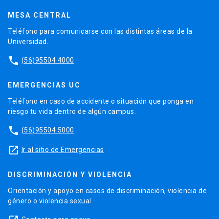
MESA CENTRAL
Teléfono para comunicarse con las distintas áreas de la
Universidad.
phone
(56)95504 4000
EMERGENCIAS UC
Teléfono en caso de accidente o situación que ponga en
riesgo tu vida dentro de algún campus.
phone
(56)95504 5000
launch
Ir al sitio de Emergencias
DISCRIMINACIÓN Y VIOLENCIA
Orientación y apoyo en casos de discriminación, violencia de
género o violencia sexual.