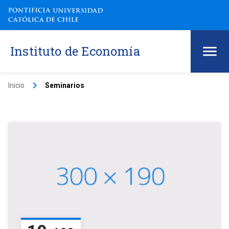
Instituto de Economía
keyboard_arrow_right
Inicio
Seminarios