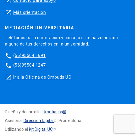
launch
Contacto para apoyo
launch
Más orientación
MEDIACIÓN UNIVERSITARIA
Teléfonos para orientación y consejo si se ha vulnerado
alguno de tus derechos en la universidad.
phone
(56)95504 1691
phone
(56)95504 1247
launch
Ir a la Oficina de Ombuds UC
Diseño y desarrollo:
Urantiacos
Asesoría:
Dirección Digital
, Prorrectoría
Utilizando el
Kit Digital UC