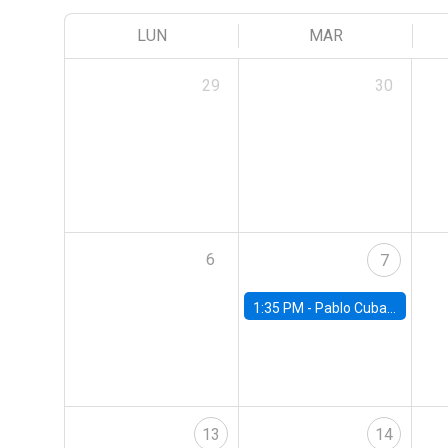
LUN
MAR
29
30
6
7
1:35 PM -
Pablo Cuba, FED Board
13
14