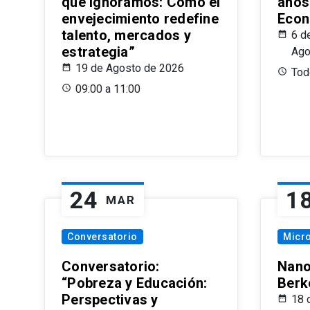
que Ignoramos: Cómo el
años
envejecimiento redefine
Econ
talento, mercados y
6 d
estrategia”
Ago
19 de Agosto de 2026
Todo
09:00 a 11:00
24
1
MAR
Conversatorio
Micr
Conversatorio:
Nano
“Pobreza y Educación:
Berk
Perspectivas y
18 