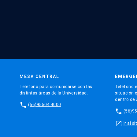
MESA CENTRAL
EMERGE
Teléfono para comunicarse con las
Teléfono e
distintas áreas de la Universidad.
situación 
dentro de
phone
(56)95504 4000
phone
(56)9
launch
Ir al 