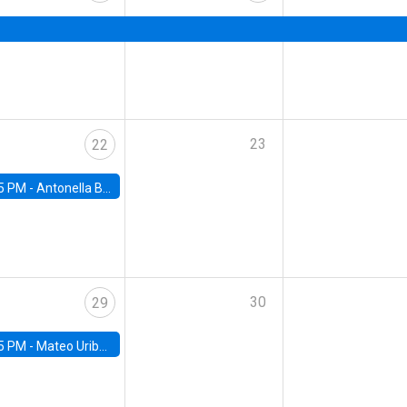
23
22
5 PM -
Antonella Bancalari, Institute for Fiscal Studies (IFS) and Research Associate at University College London (UCL)
30
29
5 PM -
Mateo Uribe-Castro, Universidad de los Andes (Colombia)