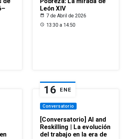
s de
Pobreza: La mirada de
6–
León XIV
7 de Abril de 2026
13:30 a 14:50
16
ENE
Conversatorio
[Conversatorio] AI and
Reskilling | La evolución
 en
del trabajo en la era de