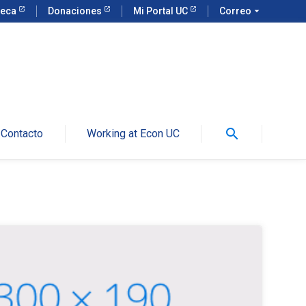
teca
Donaciones
Mi Portal UC
Correo
arrow_drop_down
search
Contacto
Working at Econ UC