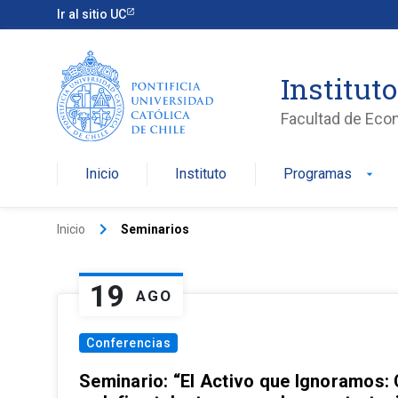
Ir al sitio UC
Institut
Facultad de Eco
Inicio
Instituto
Programas
arrow_drop_down
keyboard_arrow_right
Inicio
Seminarios
19
AGO
Conferencias
Seminario: “El Activo que Ignoramos: