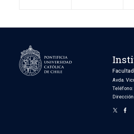
Inst
Facultad
Avda. Vic
Teléfono
Direcció