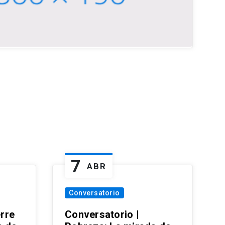
7
ABR
Conversatorio
erre
Conversatorio |