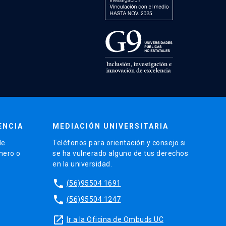
ENCIA
MEDIACIÓN UNIVERSITARIA
de
Teléfonos para orientación y consejo si
énero o
se ha vulnerado alguno de tus derechos
en la universidad.
phone
(56)95504 1691
phone
(56)95504 1247
launch
Ir a la Oficina de Ombuds UC