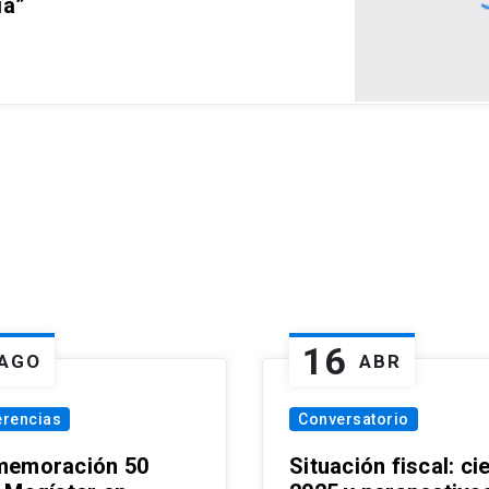
ia”
16
AGO
ABR
erencias
Conversatorio
emoración 50
Situación fiscal: ci