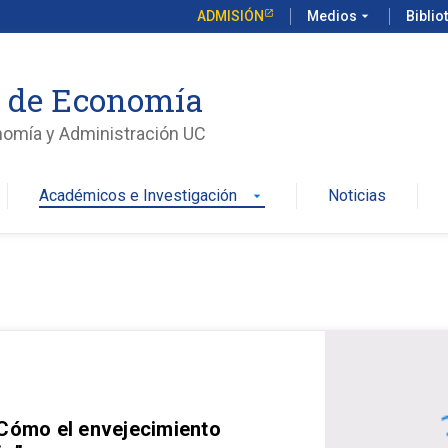
ADMISIÓN
Medios
arrow_drop_down
Biblio
o de Economía
nomía y Administración UC
Académicos e Investigación
Noticias
arrow_drop_down
 Cómo el envejecimiento