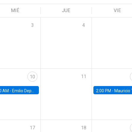
MIÉ
JUE
VIE
3
4
11
10
0 AM -
Emilio Depetris-Chauvín, Universidad Católica
2:00 PM -
Mauricio Tejada,
17
18