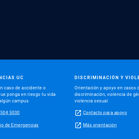
NCIAS UC
DISCRIMINACIÓN Y VIOL
n caso de accidente o
Orientación y apoyo en casos 
que ponga en riesgo tu vida
discriminación, violencia de g
 algún campus.
violencia sexual.
launch
5504 5000
Contacto para apoyo
launch
sitio de Emergencias
Más orientación