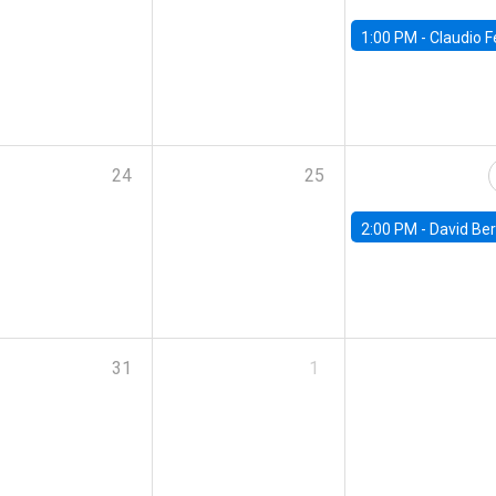
1:00 PM -
Claudio Ferraz, British Col
24
25
2:00 PM -
David Berger, D
31
1