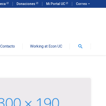
teca
Donaciones
Mi Portal UC
Correo
arrow_drop_down
search
Contacto
Working at Econ UC