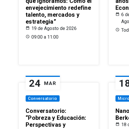
que Ignoramos: Cómo el
años
envejecimiento redefine
Econ
talento, mercados y
6 d
estrategia”
Ago
19 de Agosto de 2026
Todo
09:00 a 11:00
24
1
MAR
Conversatorio
Micr
Conversatorio:
Nano
“Pobreza y Educación:
Berk
Perspectivas y
18 