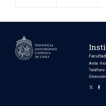
Inst
Facultad
Avda. Vic
Teléfono
Direcció