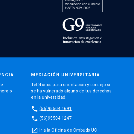
ENCIA
MEDIACIÓN UNIVERSITARIA
de
Teléfonos para orientación y consejo si
énero o
se ha vulnerado alguno de tus derechos
en la universidad.
phone
(56)95504 1691
phone
(56)95504 1247
launch
Ir a la Oficina de Ombuds UC