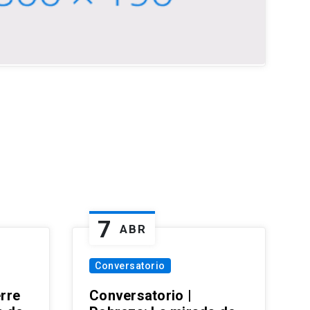
7
ABR
Conversatorio
erre
Conversatorio |