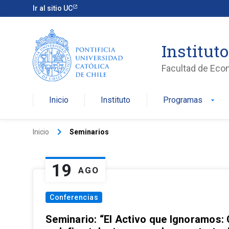
Ir al sitio UC
Institut
Facultad de Eco
Inicio
Instituto
Programas
arrow_drop_down
keyboard_arrow_right
Inicio
Seminarios
19
AGO
Conferencias
Seminario: “El Activo que Ignoramos: