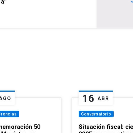
ia”
16
AGO
ABR
erencias
Conversatorio
emoración 50
Situación fiscal: ci