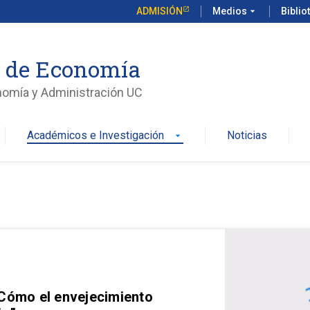
ADMISIÓN
Medios
arrow_drop_down
Biblio
o de Economía
nomía y Administración UC
Académicos e Investigación
Noticias
arrow_drop_down
 Cómo el envejecimiento