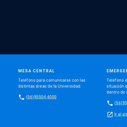
MESA CENTRAL
EMERGE
Teléfono para comunicarse con las
Teléfono e
distintas áreas de la Universidad.
situación 
dentro de
phone
(56)95504 4000
phone
(56)9
launch
Ir al 