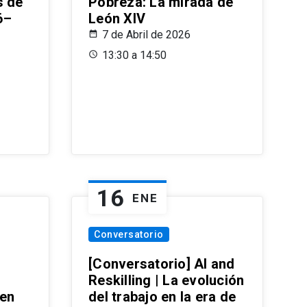
s de
Pobreza: La mirada de
6–
León XIV
7 de Abril de 2026
13:30 a 14:50
16
ENE
Conversatorio
[Conversatorio] AI and
Reskilling | La evolución
 en
del trabajo en la era de