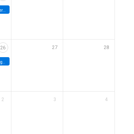
umbia
27
28
26
uke
2
3
4