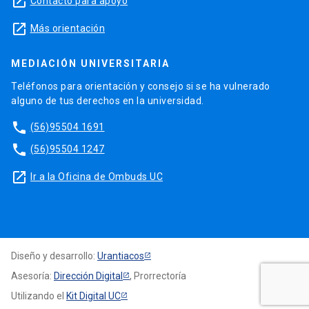
launch
Contacto para apoyo
launch
Más orientación
MEDIACIÓN UNIVERSITARIA
Teléfonos para orientación y consejo si se ha vulnerado
alguno de tus derechos en la universidad.
phone
(56)95504 1691
phone
(56)95504 1247
launch
Ir a la Oficina de Ombuds UC
Diseño y desarrollo:
Urantiacos
Asesoría:
Dirección Digital
, Prorrectoría
Utilizando el
Kit Digital UC