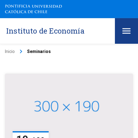
Instituto de Economía
keyboard_arrow_right
Inicio
Seminarios