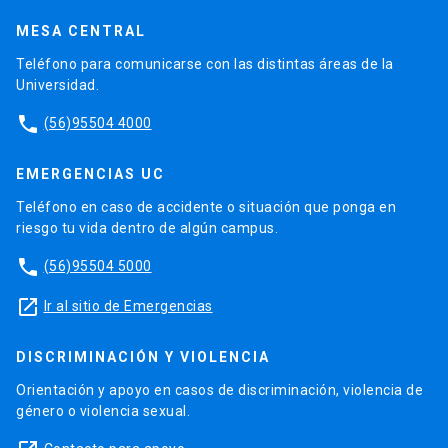
MESA CENTRAL
Teléfono para comunicarse con las distintas áreas de la
Universidad.
phone
(56)95504 4000
EMERGENCIAS UC
Teléfono en caso de accidente o situación que ponga en
riesgo tu vida dentro de algún campus.
phone
(56)95504 5000
launch
Ir al sitio de Emergencias
DISCRIMINACIÓN Y VIOLENCIA
Orientación y apoyo en casos de discriminación, violencia de
género o violencia sexual.