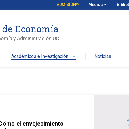
ADMISIÓN
Medios
arrow_drop_down
Biblio
o de Economía
nomía y Administración UC
Académicos e Investigación
Noticias
arrow_drop_down
 Cómo el envejecimiento