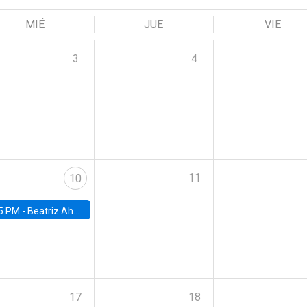
MIÉ
JUE
VIE
3
4
11
10
5 PM -
Beatriz Ahumada, PhD candidate, Universidad de Pittsburgh
17
18