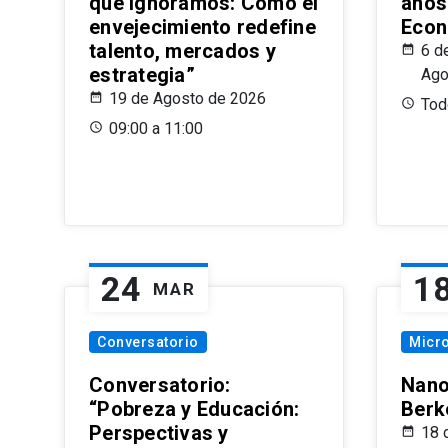
que Ignoramos: Cómo el
años
envejecimiento redefine
Econ
talento, mercados y
6 d
estrategia”
Ago
19 de Agosto de 2026
Todo
09:00 a 11:00
24
1
MAR
Conversatorio
Micr
Conversatorio:
Nano
“Pobreza y Educación:
Berk
Perspectivas y
18 