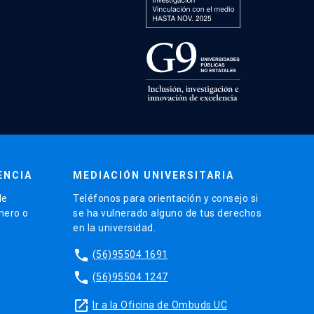
ENCIA
MEDIACIÓN UNIVERSITARIA
de
Teléfonos para orientación y consejo si
énero o
se ha vulnerado alguno de tus derechos
en la universidad.
phone
(56)95504 1691
phone
(56)95504 1247
launch
Ir a la Oficina de Ombuds UC