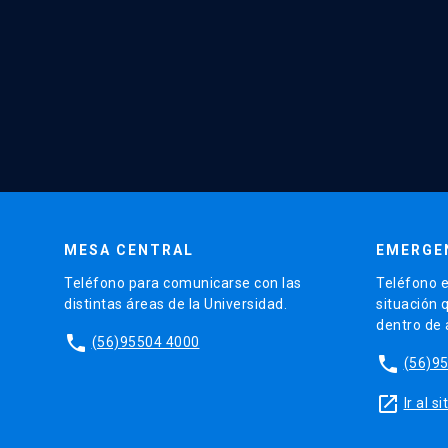
MESA CENTRAL
EMERGE
Teléfono para comunicarse con las
Teléfono e
distintas áreas de la Universidad.
situación 
dentro de
phone
(56)95504 4000
phone
(56)9
launch
Ir al 