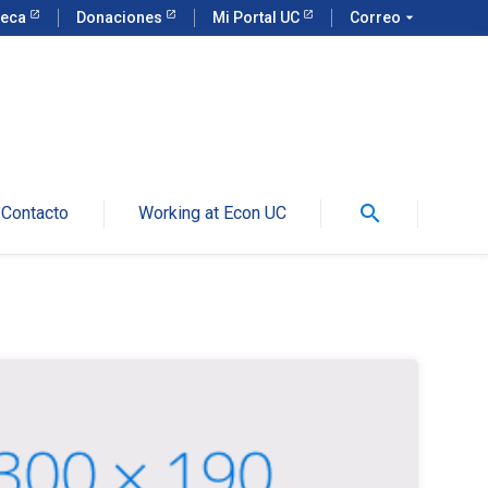
teca
Donaciones
Mi Portal UC
Correo
arrow_drop_down
search
Contacto
Working at Econ UC