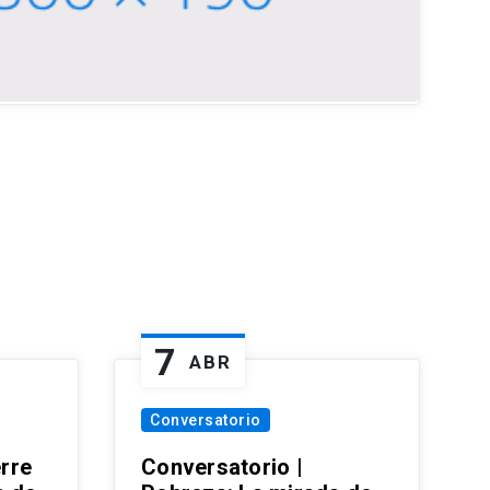
7
ABR
Conversatorio
erre
Conversatorio |