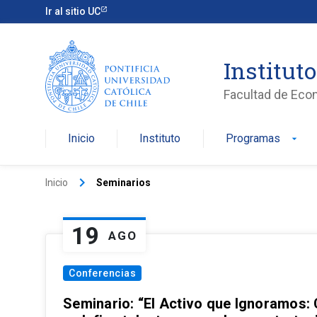
Ir al sitio UC
Institut
Facultad de Eco
Inicio
Instituto
Programas
arrow_drop_down
keyboard_arrow_right
Inicio
Seminarios
19
AGO
Conferencias
Seminario: “El Activo que Ignoramos: