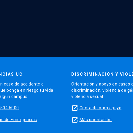
NCIAS UC
DISCRIMINACIÓN Y VIOL
n caso de accidente o
Orientación y apoyo en casos 
que ponga en riesgo tu vida
discriminación, violencia de g
 algún campus.
violencia sexual.
launch
5504 5000
Contacto para apoyo
launch
sitio de Emergencias
Más orientación