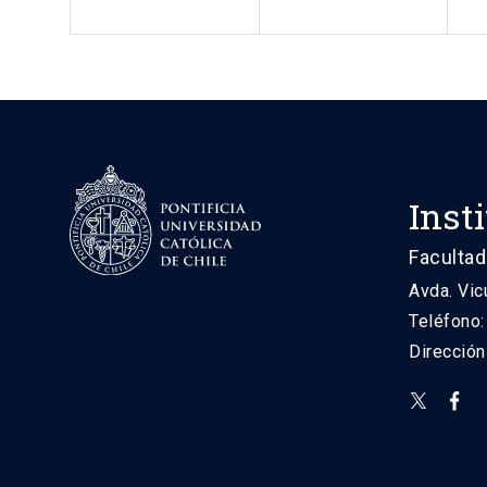
Inst
Facultad
Avda. Vic
Teléfono
Direcció