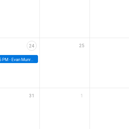
25
24
5 PM -
Evan Munro, Neyman Visiting Assistant Professor in the Department of Statistics at UC Berkeley
31
1