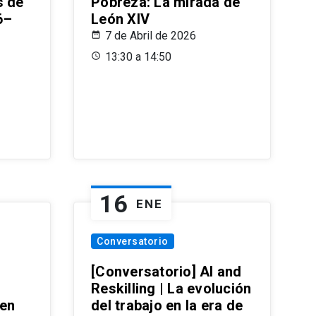
s de
Pobreza: La mirada de
6–
León XIV
7 de Abril de 2026
13:30 a 14:50
16
ENE
Conversatorio
[Conversatorio] AI and
Reskilling | La evolución
 en
del trabajo en la era de