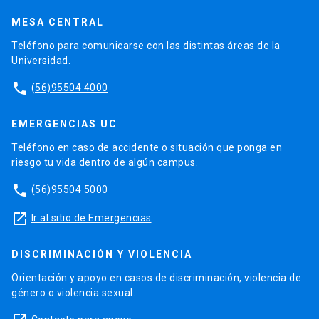
MESA CENTRAL
Teléfono para comunicarse con las distintas áreas de la
Universidad.
phone
(56)95504 4000
EMERGENCIAS UC
Teléfono en caso de accidente o situación que ponga en
riesgo tu vida dentro de algún campus.
phone
(56)95504 5000
launch
Ir al sitio de Emergencias
DISCRIMINACIÓN Y VIOLENCIA
Orientación y apoyo en casos de discriminación, violencia de
género o violencia sexual.