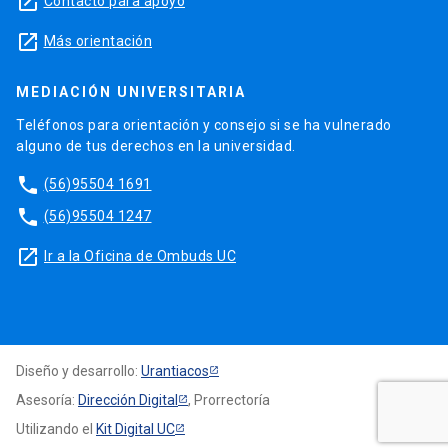
launch
Contacto para apoyo
launch
Más orientación
MEDIACIÓN UNIVERSITARIA
Teléfonos para orientación y consejo si se ha vulnerado
alguno de tus derechos en la universidad.
phone
(56)95504 1691
phone
(56)95504 1247
launch
Ir a la Oficina de Ombuds UC
Diseño y desarrollo:
Urantiacos
Asesoría:
Dirección Digital
, Prorrectoría
Utilizando el
Kit Digital UC