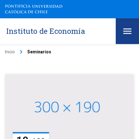
Instituto de Economía
keyboard_arrow_right
Inicio
Seminarios