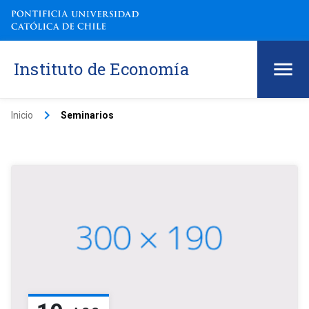
Instituto de Economía
keyboard_arrow_right
Inicio
Seminarios