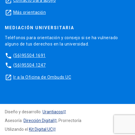
launch
Contacto para apoyo
launch
Más orientación
MEDIACIÓN UNIVERSITARIA
Teléfonos para orientación y consejo si se ha vulnerado
alguno de tus derechos en la universidad.
phone
(56)95504 1691
phone
(56)95504 1247
launch
Ir a la Oficina de Ombuds UC
Diseño y desarrollo:
Urantiacos
Asesoría:
Dirección Digital
, Prorrectoría
Utilizando el
Kit Digital UC