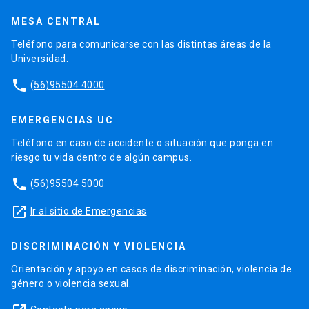
MESA CENTRAL
Teléfono para comunicarse con las distintas áreas de la
Universidad.
phone
(56)95504 4000
EMERGENCIAS UC
Teléfono en caso de accidente o situación que ponga en
riesgo tu vida dentro de algún campus.
phone
(56)95504 5000
launch
Ir al sitio de Emergencias
DISCRIMINACIÓN Y VIOLENCIA
Orientación y apoyo en casos de discriminación, violencia de
género o violencia sexual.