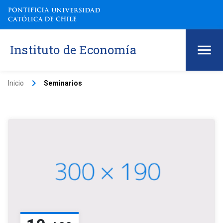
Instituto de Economía
keyboard_arrow_right
Inicio
Seminarios