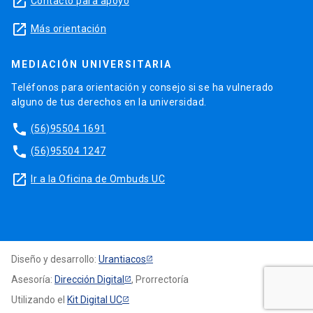
launch
Contacto para apoyo
launch
Más orientación
MEDIACIÓN UNIVERSITARIA
Teléfonos para orientación y consejo si se ha vulnerado
alguno de tus derechos en la universidad.
phone
(56)95504 1691
phone
(56)95504 1247
launch
Ir a la Oficina de Ombuds UC
Diseño y desarrollo:
Urantiacos
Asesoría:
Dirección Digital
, Prorrectoría
Utilizando el
Kit Digital UC