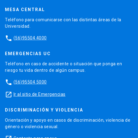
MESA CENTRAL
Teléfono para comunicarse con las distintas áreas de la
Universidad.
phone
(56)95504 4000
EMERGENCIAS UC
Teléfono en caso de accidente o situación que ponga en
riesgo tu vida dentro de algún campus.
phone
(56)95504 5000
launch
Ir al sitio de Emergencias
DISCRIMINACIÓN Y VIOLENCIA
Orientación y apoyo en casos de discriminación, violencia de
género o violencia sexual.