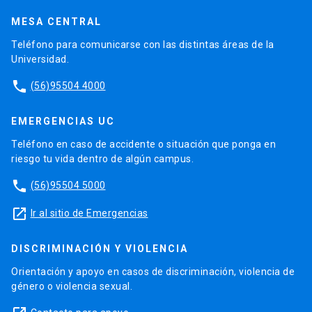
MESA CENTRAL
Teléfono para comunicarse con las distintas áreas de la
Universidad.
phone
(56)95504 4000
EMERGENCIAS UC
Teléfono en caso de accidente o situación que ponga en
riesgo tu vida dentro de algún campus.
phone
(56)95504 5000
launch
Ir al sitio de Emergencias
DISCRIMINACIÓN Y VIOLENCIA
Orientación y apoyo en casos de discriminación, violencia de
género o violencia sexual.