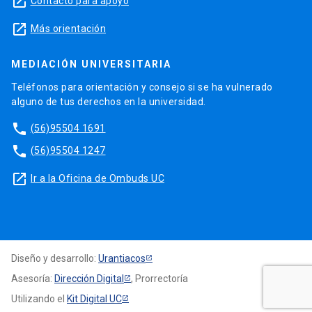
launch
Contacto para apoyo
launch
Más orientación
MEDIACIÓN UNIVERSITARIA
Teléfonos para orientación y consejo si se ha vulnerado
alguno de tus derechos en la universidad.
phone
(56)95504 1691
phone
(56)95504 1247
launch
Ir a la Oficina de Ombuds UC
Diseño y desarrollo:
Urantiacos
Asesoría:
Dirección Digital
, Prorrectoría
Utilizando el
Kit Digital UC