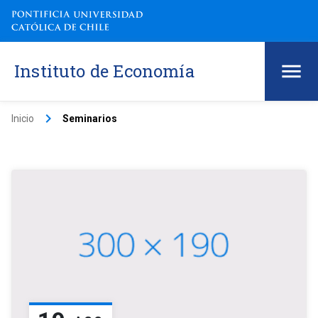
Instituto de Economía
keyboard_arrow_right
Inicio
Seminarios