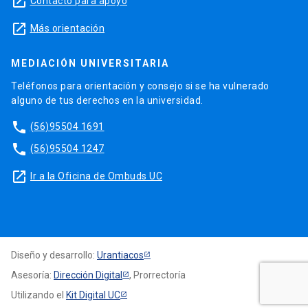
launch
Contacto para apoyo
launch
Más orientación
MEDIACIÓN UNIVERSITARIA
Teléfonos para orientación y consejo si se ha vulnerado
alguno de tus derechos en la universidad.
phone
(56)95504 1691
phone
(56)95504 1247
launch
Ir a la Oficina de Ombuds UC
Diseño y desarrollo:
Urantiacos
Asesoría:
Dirección Digital
, Prorrectoría
Utilizando el
Kit Digital UC