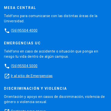
MESA CENTRAL
Teléfono para comunicarse con las distintas áreas de la
Universidad.
phone
(56)95504 4000
EMERGENCIAS UC
Teléfono en caso de accidente o situación que ponga en
riesgo tu vida dentro de algún campus.
phone
(56)95504 5000
launch
Ir al sitio de Emergencias
DISCRIMINACIÓN Y VIOLENCIA
Orientación y apoyo en casos de discriminación, violencia de
género o violencia sexual.