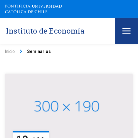
Instituto de Economía
keyboard_arrow_right
Inicio
Seminarios