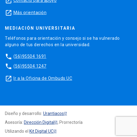
launch
Contacto para apoyo
launch
Más orientación
MEDIACIÓN UNIVERSITARIA
Teléfonos para orientación y consejo si se ha vulnerado
alguno de tus derechos en la universidad.
phone
(56)95504 1691
phone
(56)95504 1247
launch
Ir a la Oficina de Ombuds UC
Diseño y desarrollo:
Urantiacos
Asesoría:
Dirección Digital
, Prorrectoría
Utilizando el
Kit Digital UC