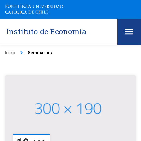
Instituto de Economía
keyboard_arrow_right
Inicio
Seminarios