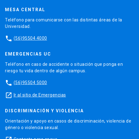
MESA CENTRAL
Teléfono para comunicarse con las distintas áreas de la
Universidad.
phone
(56)95504 4000
EMERGENCIAS UC
Teléfono en caso de accidente o situación que ponga en
riesgo tu vida dentro de algún campus.
phone
(56)95504 5000
launch
Ir al sitio de Emergencias
DISCRIMINACIÓN Y VIOLENCIA
Orientación y apoyo en casos de discriminación, violencia de
género o violencia sexual.