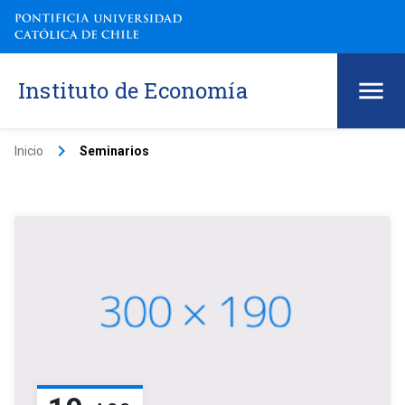
Instituto de Economía
keyboard_arrow_right
Inicio
Seminarios