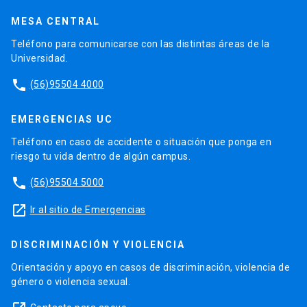
MESA CENTRAL
Teléfono para comunicarse con las distintas áreas de la
Universidad.
phone
(56)95504 4000
EMERGENCIAS UC
Teléfono en caso de accidente o situación que ponga en
riesgo tu vida dentro de algún campus.
phone
(56)95504 5000
launch
Ir al sitio de Emergencias
DISCRIMINACIÓN Y VIOLENCIA
Orientación y apoyo en casos de discriminación, violencia de
género o violencia sexual.