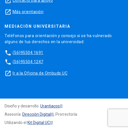
launch
Contacto para apoyo
launch
Más orientación
MEDIACIÓN UNIVERSITARIA
Teléfonos para orientación y consejo si se ha vulnerado
alguno de tus derechos en la universidad.
phone
(56)95504 1691
phone
(56)95504 1247
launch
Ir a la Oficina de Ombuds UC
Diseño y desarrollo:
Urantiacos
Asesoría:
Dirección Digital
, Prorrectoría
Utilizando el
Kit Digital UC