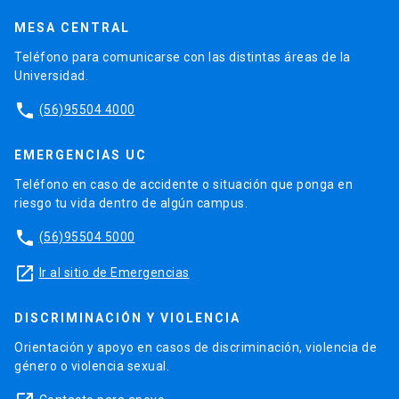
MESA CENTRAL
Teléfono para comunicarse con las distintas áreas de la
Universidad.
phone
(56)95504 4000
EMERGENCIAS UC
Teléfono en caso de accidente o situación que ponga en
riesgo tu vida dentro de algún campus.
phone
(56)95504 5000
launch
Ir al sitio de Emergencias
DISCRIMINACIÓN Y VIOLENCIA
Orientación y apoyo en casos de discriminación, violencia de
género o violencia sexual.