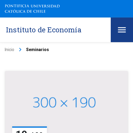
Instituto de Economía
keyboard_arrow_right
Inicio
Seminarios