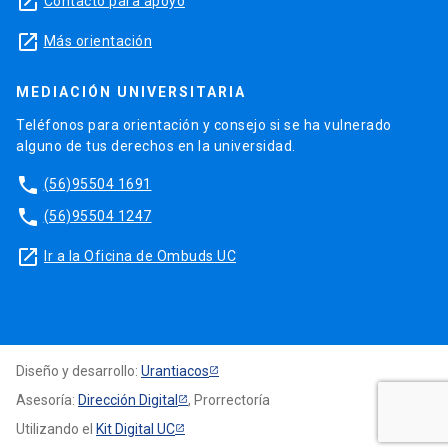
launch
Contacto para apoyo
launch
Más orientación
MEDIACIÓN UNIVERSITARIA
Teléfonos para orientación y consejo si se ha vulnerado
alguno de tus derechos en la universidad.
phone
(56)95504 1691
phone
(56)95504 1247
launch
Ir a la Oficina de Ombuds UC
Diseño y desarrollo:
Urantiacos
Asesoría:
Dirección Digital
, Prorrectoría
Utilizando el
Kit Digital UC