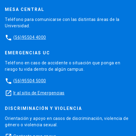
MESA CENTRAL
Teléfono para comunicarse con las distintas áreas de la
Universidad.
phone
(56)95504 4000
EMERGENCIAS UC
Teléfono en caso de accidente o situación que ponga en
riesgo tu vida dentro de algún campus.
phone
(56)95504 5000
launch
Ir al sitio de Emergencias
DISCRIMINACIÓN Y VIOLENCIA
Orientación y apoyo en casos de discriminación, violencia de
género o violencia sexual.