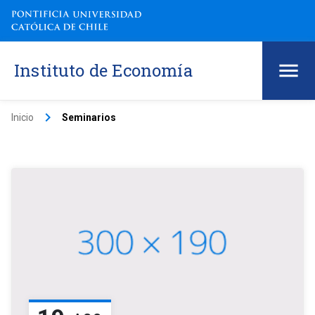
Instituto de Economía
keyboard_arrow_right
Inicio
Seminarios