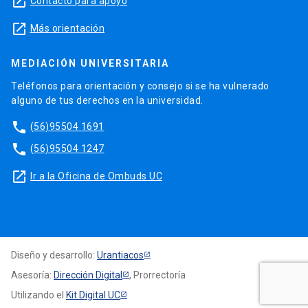
launch
Contacto para apoyo
launch
Más orientación
MEDIACIÓN UNIVERSITARIA
Teléfonos para orientación y consejo si se ha vulnerado
alguno de tus derechos en la universidad.
phone
(56)95504 1691
phone
(56)95504 1247
launch
Ir a la Oficina de Ombuds UC
Diseño y desarrollo:
Urantiacos
Asesoría:
Dirección Digital
, Prorrectoría
Utilizando el
Kit Digital UC