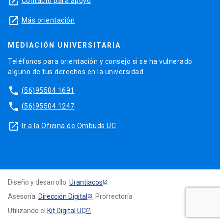
launch
Contacto para apoyo
launch
Más orientación
MEDIACIÓN UNIVERSITARIA
Teléfonos para orientación y consejo si se ha vulnerado
alguno de tus derechos en la universidad.
phone
(56)95504 1691
phone
(56)95504 1247
launch
Ir a la Oficina de Ombuds UC
Diseño y desarrollo:
Urantiacos
Asesoría:
Dirección Digital
, Prorrectoría
Utilizando el
Kit Digital UC