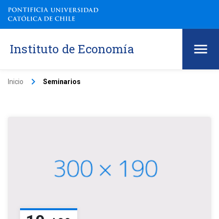
Instituto de Economía
keyboard_arrow_right
Inicio
Seminarios