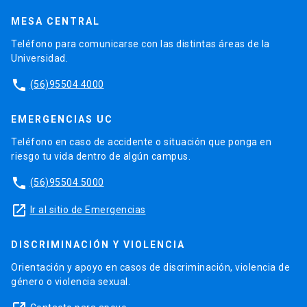
MESA CENTRAL
Teléfono para comunicarse con las distintas áreas de la
Universidad.
phone
(56)95504 4000
EMERGENCIAS UC
Teléfono en caso de accidente o situación que ponga en
riesgo tu vida dentro de algún campus.
phone
(56)95504 5000
launch
Ir al sitio de Emergencias
DISCRIMINACIÓN Y VIOLENCIA
Orientación y apoyo en casos de discriminación, violencia de
género o violencia sexual.