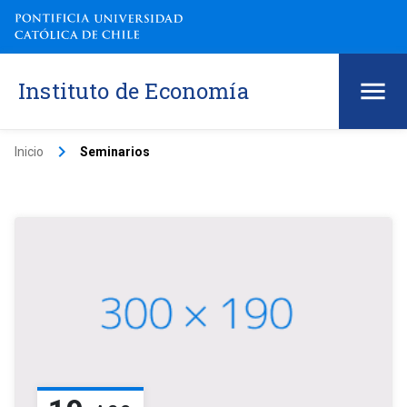
Instituto de Economía
keyboard_arrow_right
Inicio
Seminarios