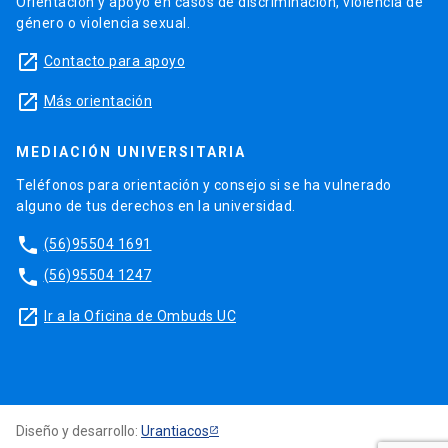
Orientación y apoyo en casos de discriminación, violencia de
género o violencia sexual.
launch
Contacto para apoyo
launch
Más orientación
MEDIACIÓN UNIVERSITARIA
Teléfonos para orientación y consejo si se ha vulnerado
alguno de tus derechos en la universidad.
phone
(56)95504 1691
phone
(56)95504 1247
launch
Ir a la Oficina de Ombuds UC
Diseño y desarrollo:
Urantiacos