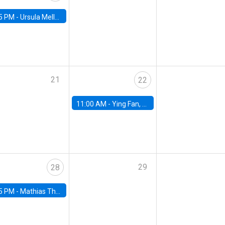
5 PM -
Ursula Mello, Insper - Institute of Education and Research
21
22
11:00 AM -
Ying Fan, University of Michigan
29
28
5 PM -
Mathias Thoenig, University of Lausanne