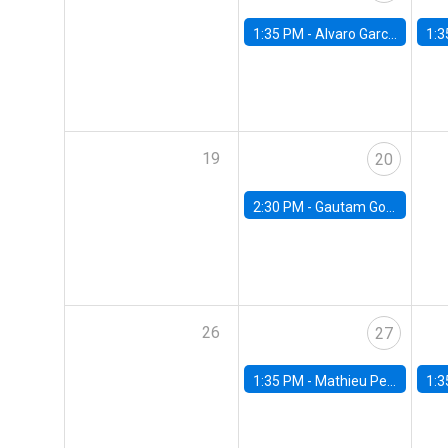
1:35 PM -
Alvaro Garcia-Marin, Universidad de Los Andes
1:3
19
20
2:30 PM -
Gautam Gowrisankaran, Columbia University
26
27
1:35 PM -
Mathieu Pedemonte, IDB
1:3