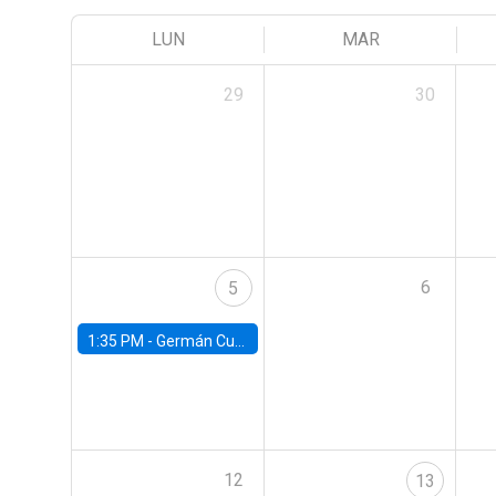
LUN
MAR
29
30
6
5
1:35 PM -
Germán Cubas, University of Houston
12
13