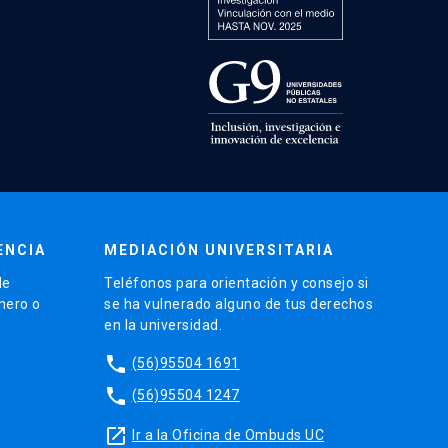
ENCIA
MEDIACIÓN UNIVERSITARIA
de
Teléfonos para orientación y consejo si
énero o
se ha vulnerado alguno de tus derechos
en la universidad.
phone
(56)95504 1691
phone
(56)95504 1247
launch
Ir a la Oficina de Ombuds UC