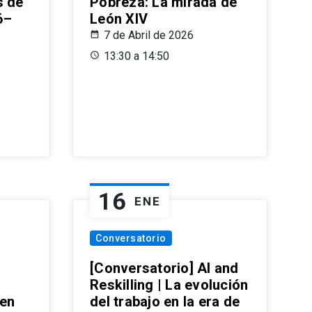
s de
Pobreza: La mirada de
6–
León XIV
7 de Abril de 2026
13:30 a 14:50
16
ENE
Conversatorio
[Conversatorio] AI and
Reskilling | La evolución
 en
del trabajo en la era de