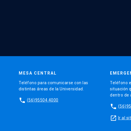
MESA CENTRAL
EMERGE
Teléfono para comunicarse con las
Teléfono e
distintas áreas de la Universidad.
situación 
dentro de
phone
(56)95504 4000
phone
(56)9
launch
Ir al 