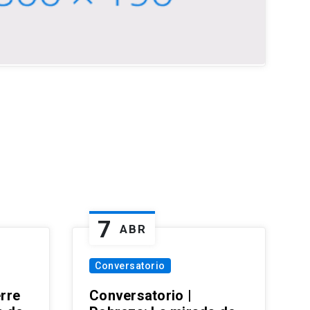
7
ABR
Conversatorio
erre
Conversatorio |