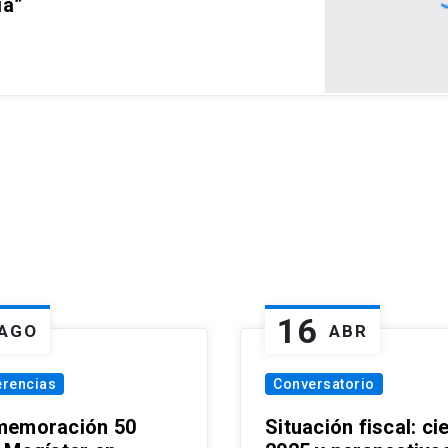
ia”
16
AGO
ABR
erencias
Conversatorio
emoración 50
Situación fiscal: ci