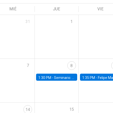
MIÉ
JUE
VIE
31
1
7
8
1:30 PM -
Seminario: “Recuperando la humanidad para progresar en la era de la IA»
1:35 PM -
Felipe Martínez, alumno Doctorado en Ec
15
14