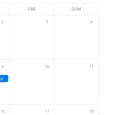
SÁB
DOM
2
3
4
10
11
9
onomía UC
16
17
18