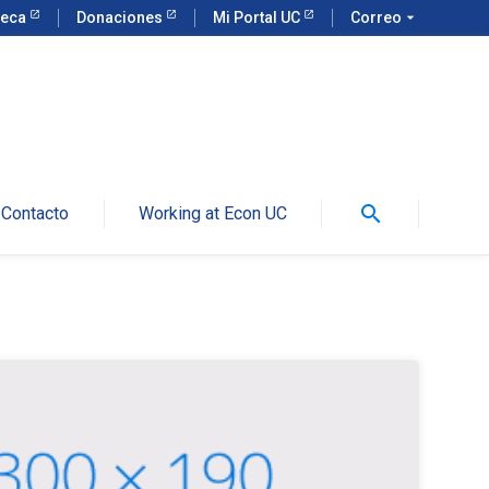
teca
Donaciones
Mi Portal UC
Correo
arrow_drop_down
search
Contacto
Working at Econ UC