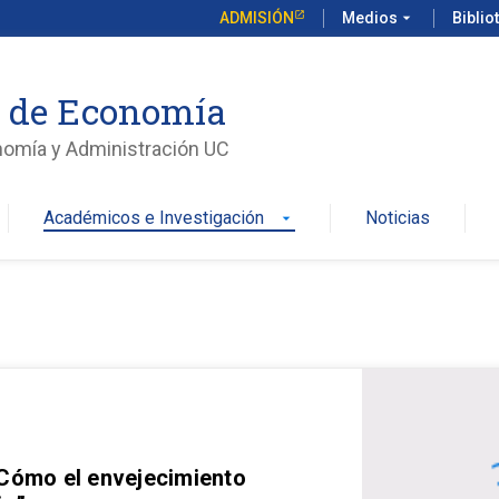
ADMISIÓN
Medios
arrow_drop_down
Biblio
o de Economía
nomía y Administración UC
Académicos e Investigación
Noticias
arrow_drop_down
 Cómo el envejecimiento