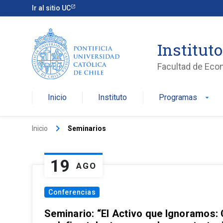
Ir al sitio UC
Institut
Facultad de Eco
Inicio
Instituto
Programas
arrow_drop_down
keyboard_arrow_right
Inicio
Seminarios
19
AGO
Conferencias
Seminario: “El Activo que Ignoramos: