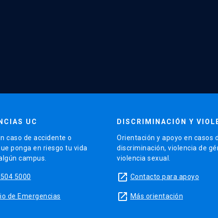
NCIAS UC
DISCRIMINACIÓN Y VIOL
n caso de accidente o
Orientación y apoyo en casos 
que ponga en riesgo tu vida
discriminación, violencia de g
 algún campus.
violencia sexual.
launch
5504 5000
Contacto para apoyo
launch
sitio de Emergencias
Más orientación