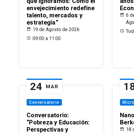
que Ignoramos: Cómo el
años
envejecimiento redefine
Econ
talento, mercados y
6 d
estrategia”
Ago
19 de Agosto de 2026
Todo
09:00 a 11:00
24
1
MAR
Conversatorio
Micr
Conversatorio:
Nano
“Pobreza y Educación:
Berk
Perspectivas y
18 