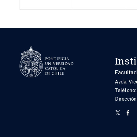
Inst
Facultad
Avda. Vic
Teléfono
Direcció