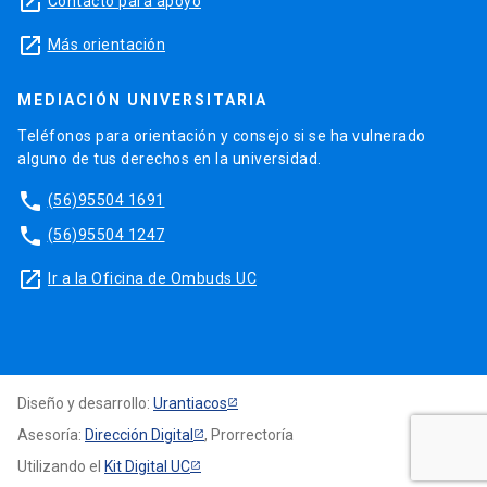
launch
Contacto para apoyo
launch
Más orientación
MEDIACIÓN UNIVERSITARIA
Teléfonos para orientación y consejo si se ha vulnerado
alguno de tus derechos en la universidad.
phone
(56)95504 1691
phone
(56)95504 1247
launch
Ir a la Oficina de Ombuds UC
Diseño y desarrollo:
Urantiacos
Asesoría:
Dirección Digital
, Prorrectoría
Utilizando el
Kit Digital UC