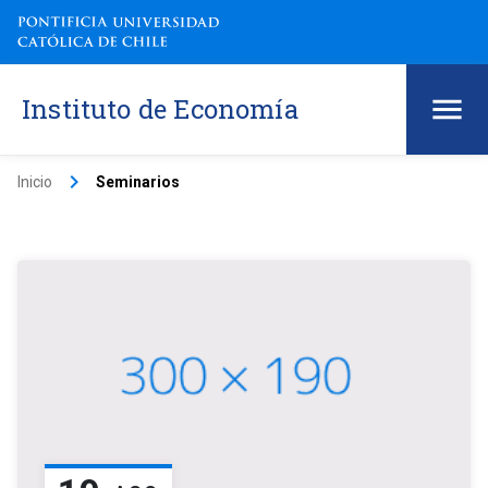
Instituto de Economía
keyboard_arrow_right
Inicio
Seminarios