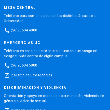
MESA CENTRAL
Teléfono para comunicarse con las distintas áreas de la
Universidad.
phone
(56)95504 4000
EMERGENCIAS UC
Teléfono en caso de accidente o situación que ponga en
riesgo tu vida dentro de algún campus.
phone
(56)95504 5000
launch
Ir al sitio de Emergencias
DISCRIMINACIÓN Y VIOLENCIA
Orientación y apoyo en casos de discriminación, violencia de
género o violencia sexual.