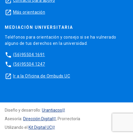
launch
Contacto para apoyo
launch
Más orientación
MEDIACIÓN UNIVERSITARIA
Teléfonos para orientación y consejo si se ha vulnerado
alguno de tus derechos en la universidad.
phone
(56)95504 1691
phone
(56)95504 1247
launch
Ir a la Oficina de Ombuds UC
Diseño y desarrollo:
Urantiacos
Asesoría:
Dirección Digital
, Prorrectoría
Utilizando el
Kit Digital UC