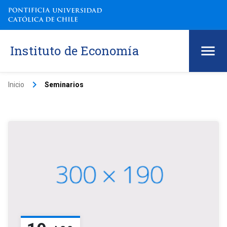
Instituto de Economía
keyboard_arrow_right
Inicio
Seminarios