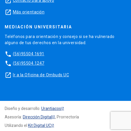
launch
Contacto para apoyo
launch
Más orientación
MEDIACIÓN UNIVERSITARIA
Teléfonos para orientación y consejo si se ha vulnerado
alguno de tus derechos en la universidad.
phone
(56)95504 1691
phone
(56)95504 1247
launch
Ir a la Oficina de Ombuds UC
Diseño y desarrollo:
Urantiacos
Asesoría:
Dirección Digital
, Prorrectoría
Utilizando el
Kit Digital UC