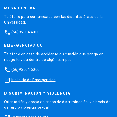
MESA CENTRAL
Teléfono para comunicarse con las distintas áreas de la
Universidad.
phone
(56)95504 4000
EMERGENCIAS UC
Teléfono en caso de accidente o situación que ponga en
riesgo tu vida dentro de algún campus.
phone
(56)95504 5000
launch
Ir al sitio de Emergencias
DISCRIMINACIÓN Y VIOLENCIA
Orientación y apoyo en casos de discriminación, violencia de
género o violencia sexual.