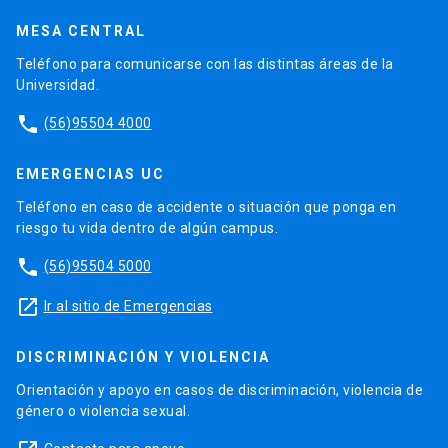
MESA CENTRAL
Teléfono para comunicarse con las distintas áreas de la
Universidad.
phone
(56)95504 4000
EMERGENCIAS UC
Teléfono en caso de accidente o situación que ponga en
riesgo tu vida dentro de algún campus.
phone
(56)95504 5000
launch
Ir al sitio de Emergencias
DISCRIMINACIÓN Y VIOLENCIA
Orientación y apoyo en casos de discriminación, violencia de
género o violencia sexual.