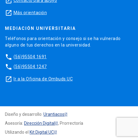
launch
Contacto para apoyo
launch
Más orientación
MEDIACIÓN UNIVERSITARIA
Teléfonos para orientación y consejo si se ha vulnerado
alguno de tus derechos en la universidad.
phone
(56)95504 1691
phone
(56)95504 1247
launch
Ir a la Oficina de Ombuds UC
Diseño y desarrollo:
Urantiacos
Asesoría:
Dirección Digital
, Prorrectoría
Utilizando el
Kit Digital UC