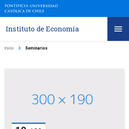
Instituto de Economía
keyboard_arrow_right
Inicio
Seminarios