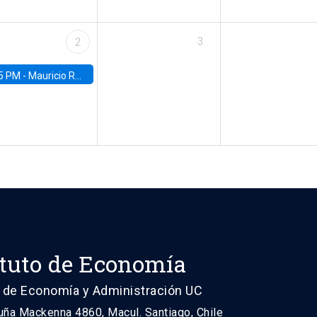
3
2
5 PM -
Mauricio Romero, ITAM
ituto de Economía
 de Economía y Administración UC
uña Mackenna 4860, Macul. Santiago, Chile