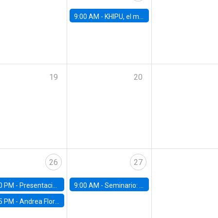
9:00 AM -
KHIPU, el mayor encuentro de IA en Latinoamérica
19
20
26
27
0 PM -
Presentación del IPoM en la Facultad de Economía y Administración UC
9:00 AM -
Seminario: "Un futuro compartido: La urgencia de actuar contra el cambio climático"
5 PM -
Andrea Flores, FGV - Brasil