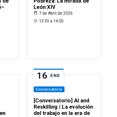
s de
Pobreza: La mirada de
6–
León XIV
7 de Abril de 2026
13:30 a 14:50
16
ENE
Conversatorio
[Conversatorio] AI and
Reskilling | La evolución
 en
del trabajo en la era de