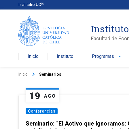
Ir al sitio UC
Institut
Facultad de Eco
Inicio
Instituto
Programas
arrow_drop_down
keyboard_arrow_right
Inicio
Seminarios
19
AGO
Conferencias
Seminario: “El Activo que Ignoramos: