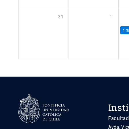
31
1
1:3
Inst
Facultad
Avda. Vic