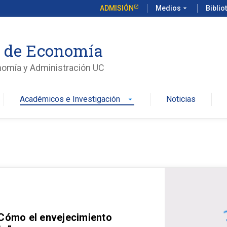
ADMISIÓN
Medios
arrow_drop_down
Biblio
o de Economía
nomía y Administración UC
Académicos e Investigación
Noticias
arrow_drop_down
 Cómo el envejecimiento