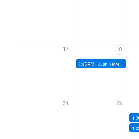
17
18
1:35 PM -
Juan Herreño, UC San Diego
24
25
1:3
1:3