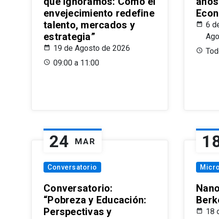
que Ignoramos: Cómo el
años
envejecimiento redefine
Econ
talento, mercados y
6 d
estrategia”
Ago
19 de Agosto de 2026
Todo
09:00 a 11:00
24
1
MAR
Conversatorio
Micr
Conversatorio:
Nano
“Pobreza y Educación:
Berk
Perspectivas y
18 