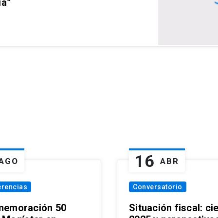
ia”
16
AGO
ABR
erencias
Conversatorio
emoración 50
Situación fiscal: ci