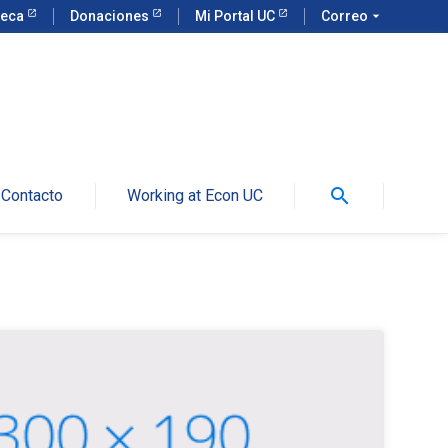
teca
Donaciones
Mi Portal UC
Correo
arrow_drop_down
search
Contacto
Working at Econ UC