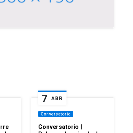
7
ABR
Conversatorio
erre
Conversatorio |