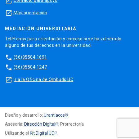
launch
Contacto para apoyo
launch
Más orientación
MEDIACIÓN UNIVERSITARIA
Teléfonos para orientación y consejo si se ha vulnerado
alguno de tus derechos en la universidad.
phone
(56)95504 1691
phone
(56)95504 1247
launch
Ir a la Oficina de Ombuds UC
Diseño y desarrollo:
Urantiacos
Asesoría:
Dirección Digital
, Prorrectoría
Utilizando el
Kit Digital UC