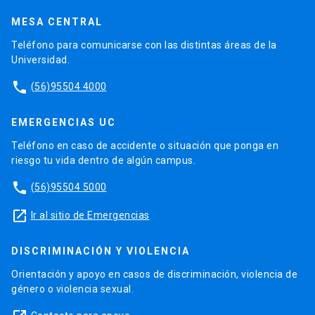
MESA CENTRAL
Teléfono para comunicarse con las distintas áreas de la
Universidad.
phone
(56)95504 4000
EMERGENCIAS UC
Teléfono en caso de accidente o situación que ponga en
riesgo tu vida dentro de algún campus.
phone
(56)95504 5000
launch
Ir al sitio de Emergencias
DISCRIMINACIÓN Y VIOLENCIA
Orientación y apoyo en casos de discriminación, violencia de
género o violencia sexual.