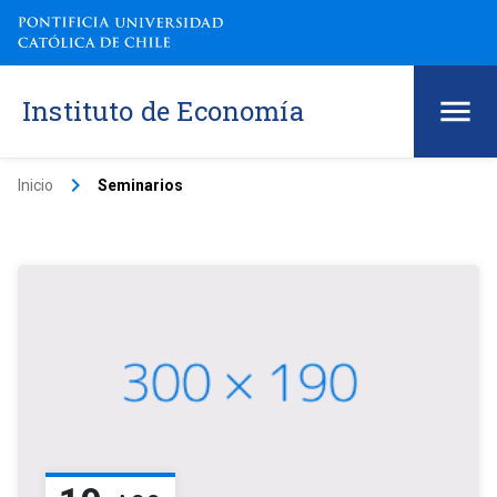
Instituto de Economía
keyboard_arrow_right
Inicio
Seminarios