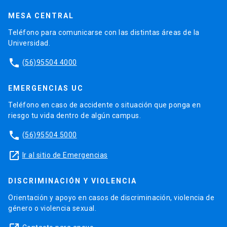
MESA CENTRAL
Teléfono para comunicarse con las distintas áreas de la
Universidad.
phone
(56)95504 4000
EMERGENCIAS UC
Teléfono en caso de accidente o situación que ponga en
riesgo tu vida dentro de algún campus.
phone
(56)95504 5000
launch
Ir al sitio de Emergencias
DISCRIMINACIÓN Y VIOLENCIA
Orientación y apoyo en casos de discriminación, violencia de
género o violencia sexual.