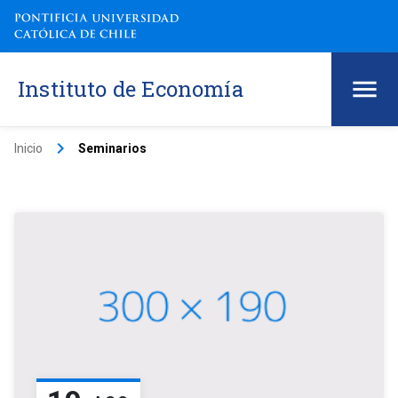
Instituto de Economía
keyboard_arrow_right
Inicio
Seminarios