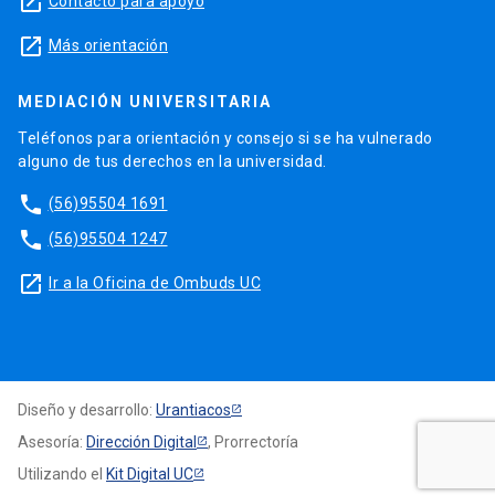
launch
Contacto para apoyo
launch
Más orientación
MEDIACIÓN UNIVERSITARIA
Teléfonos para orientación y consejo si se ha vulnerado
alguno de tus derechos en la universidad.
phone
(56)95504 1691
phone
(56)95504 1247
launch
Ir a la Oficina de Ombuds UC
Diseño y desarrollo:
Urantiacos
Asesoría:
Dirección Digital
, Prorrectoría
Utilizando el
Kit Digital UC