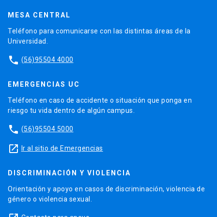
MESA CENTRAL
Teléfono para comunicarse con las distintas áreas de la
Universidad.
phone
(56)95504 4000
EMERGENCIAS UC
Teléfono en caso de accidente o situación que ponga en
riesgo tu vida dentro de algún campus.
phone
(56)95504 5000
launch
Ir al sitio de Emergencias
DISCRIMINACIÓN Y VIOLENCIA
Orientación y apoyo en casos de discriminación, violencia de
género o violencia sexual.