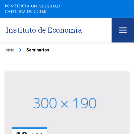
Instituto de Economía
keyboard_arrow_right
Inicio
Seminarios