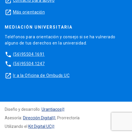
launch
Contacto para apoyo
launch
Más orientación
MEDIACIÓN UNIVERSITARIA
Teléfonos para orientación y consejo si se ha vulnerado
alguno de tus derechos en la universidad.
phone
(56)95504 1691
phone
(56)95504 1247
launch
Ir a la Oficina de Ombuds UC
Diseño y desarrollo:
Urantiacos
Asesoría:
Dirección Digital
, Prorrectoría
Utilizando el
Kit Digital UC