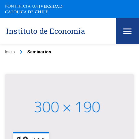
Instituto de Economía
keyboard_arrow_right
Inicio
Seminarios