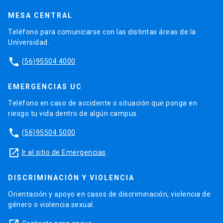
MESA CENTRAL
Teléfono para comunicarse con las distintas áreas de la
Universidad.
phone
(56)95504 4000
EMERGENCIAS UC
Teléfono en caso de accidente o situación que ponga en
riesgo tu vida dentro de algún campus.
phone
(56)95504 5000
launch
Ir al sitio de Emergencias
DISCRIMINACIÓN Y VIOLENCIA
Orientación y apoyo en casos de discriminación, violencia de
género o violencia sexual.