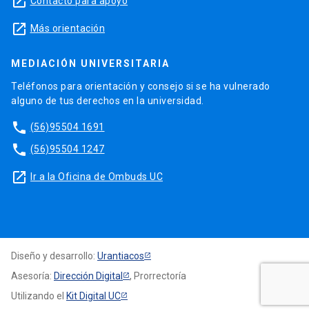
launch
Contacto para apoyo
launch
Más orientación
MEDIACIÓN UNIVERSITARIA
Teléfonos para orientación y consejo si se ha vulnerado
alguno de tus derechos en la universidad.
phone
(56)95504 1691
phone
(56)95504 1247
launch
Ir a la Oficina de Ombuds UC
Diseño y desarrollo:
Urantiacos
Asesoría:
Dirección Digital
, Prorrectoría
Utilizando el
Kit Digital UC