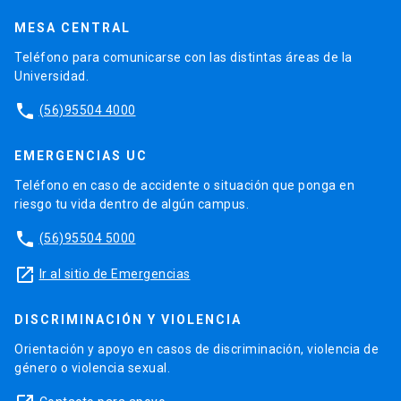
MESA CENTRAL
Teléfono para comunicarse con las distintas áreas de la
Universidad.
phone
(56)95504 4000
EMERGENCIAS UC
Teléfono en caso de accidente o situación que ponga en
riesgo tu vida dentro de algún campus.
phone
(56)95504 5000
launch
Ir al sitio de Emergencias
DISCRIMINACIÓN Y VIOLENCIA
Orientación y apoyo en casos de discriminación, violencia de
género o violencia sexual.