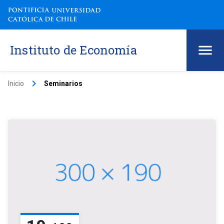
Instituto de Economía
keyboard_arrow_right
Inicio
Seminarios