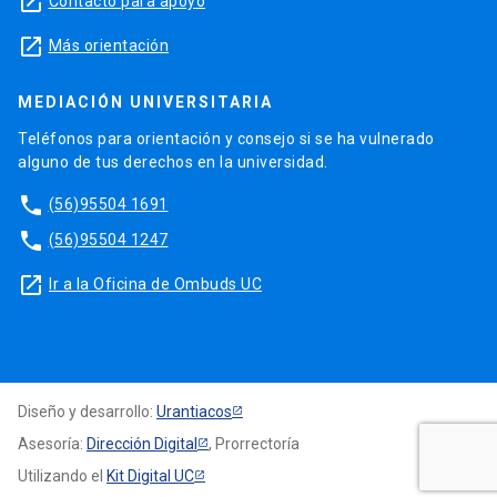
launch
Contacto para apoyo
launch
Más orientación
MEDIACIÓN UNIVERSITARIA
Teléfonos para orientación y consejo si se ha vulnerado
alguno de tus derechos en la universidad.
phone
(56)95504 1691
phone
(56)95504 1247
launch
Ir a la Oficina de Ombuds UC
Diseño y desarrollo:
Urantiacos
Asesoría:
Dirección Digital
, Prorrectoría
Utilizando el
Kit Digital UC