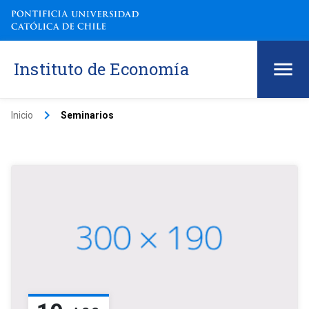
Instituto de Economía
keyboard_arrow_right
Inicio
Seminarios