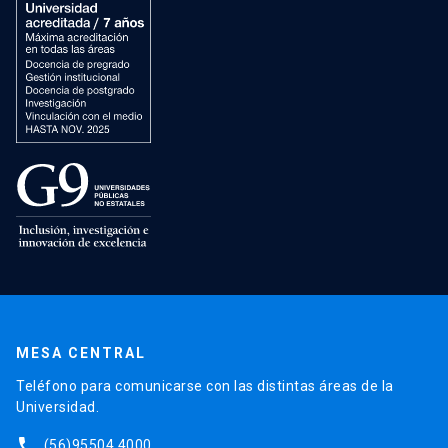
MESA CENTRAL
Teléfono para comunicarse con las distintas áreas de la
Universidad.
phone
(56)95504 4000