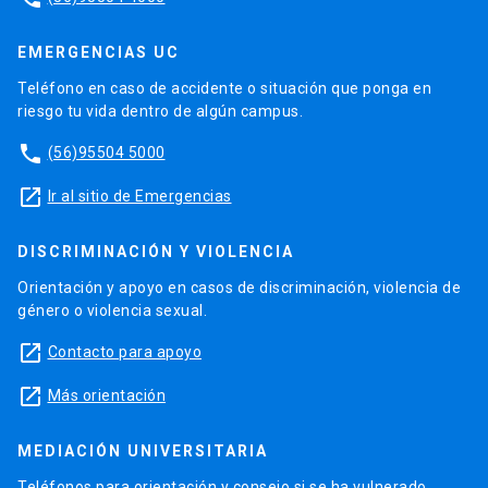
EMERGENCIAS UC
Teléfono en caso de accidente o situación que ponga en
riesgo tu vida dentro de algún campus.
phone
(56)95504 5000
launch
Ir al sitio de Emergencias
DISCRIMINACIÓN Y VIOLENCIA
Orientación y apoyo en casos de discriminación, violencia de
género o violencia sexual.
launch
Contacto para apoyo
launch
Más orientación
MEDIACIÓN UNIVERSITARIA
Teléfonos para orientación y consejo si se ha vulnerado