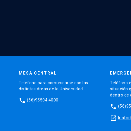
MESA CENTRAL
EMERGE
Teléfono para comunicarse con las
Teléfono e
distintas áreas de la Universidad.
situación 
dentro de
phone
(56)95504 4000
phone
(56)9
launch
Ir al 