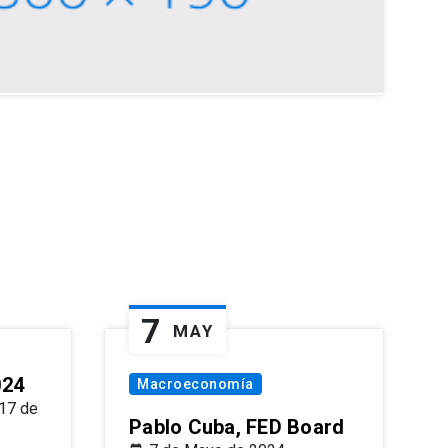
7
MAY
024
Macroeconomía
17 de
Pablo Cuba, FED Board