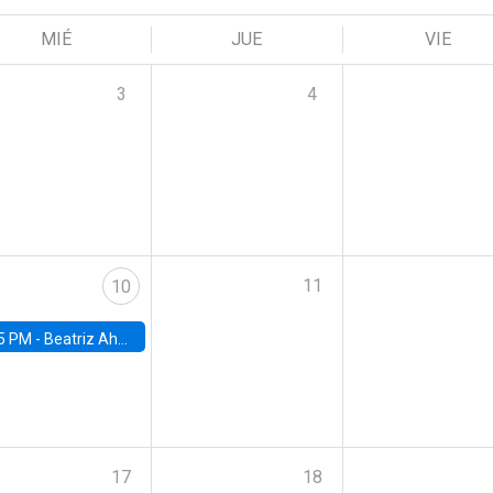
MIÉ
JUE
VIE
3
4
11
10
5 PM -
Beatriz Ahumada, PhD candidate, Universidad de Pittsburgh
17
18