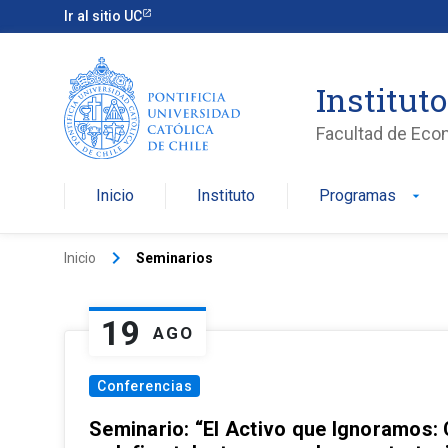
Ir al sitio UC
Institut
Facultad de Eco
Inicio
Instituto
Programas
arrow_drop_down
keyboard_arrow_right
Inicio
Seminarios
19
AGO
Conferencias
Seminario: “El Activo que Ignoramos: