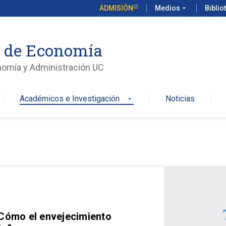
ADMISIÓN
Medios
arrow_drop_down
Biblio
o de Economía
nomía y Administración UC
Académicos e Investigación
Noticias
arrow_drop_down
 Cómo el envejecimiento