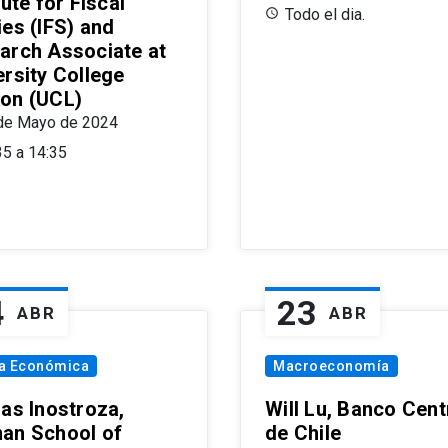
tute for Fiscal
Todo el dia.
ies (IFS) and
arch Associate at
ersity College
on (UCL)
de Mayo de 2024
35 a 14:35
4
23
ABR
ABR
ía Económica
Macroeconomía
las Inostroza,
Will Lu, Banco Cent
an School of
de Chile