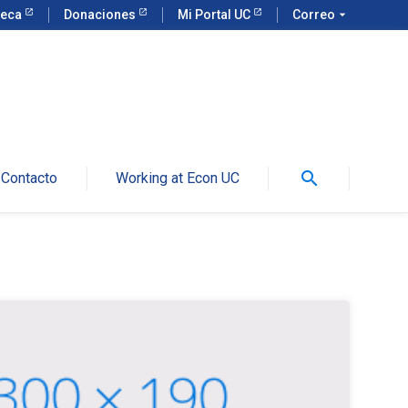
teca
Donaciones
Mi Portal UC
Correo
arrow_drop_down
search
Contacto
Working at Econ UC