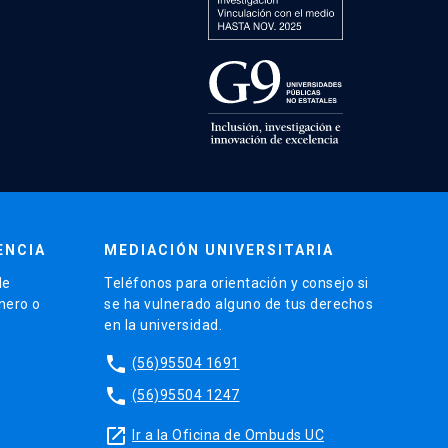
ENCIA
MEDIACIÓN UNIVERSITARIA
de
Teléfonos para orientación y consejo si
énero o
se ha vulnerado alguno de tus derechos
en la universidad.
phone
(56)95504 1691
phone
(56)95504 1247
launch
Ir a la Oficina de Ombuds UC