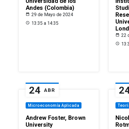
Universidad de los
Insti
Andes (Colombia)
Stud
Rese
29 de Mayo de 2024
Univ
13:35 a 14:35
Lond
22 
13:
24
2
ABR
Microeconomía Aplicada
Teor
Andrew Foster, Brown
Nico
University
Rotm