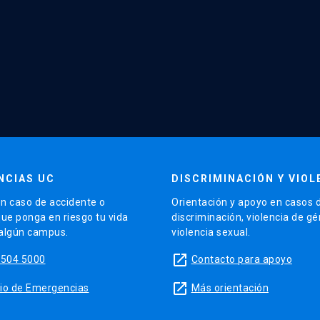
NCIAS UC
DISCRIMINACIÓN Y VIOL
n caso de accidente o
Orientación y apoyo en casos 
que ponga en riesgo tu vida
discriminación, violencia de g
 algún campus.
violencia sexual.
launch
5504 5000
Contacto para apoyo
launch
sitio de Emergencias
Más orientación