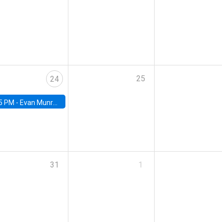
25
24
5 PM -
Evan Munro, Neyman Visiting Assistant Professor in the Department of Statistics at UC Berkeley
31
1