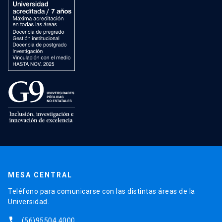
MESA CENTRAL
Teléfono para comunicarse con las distintas áreas de la
Universidad.
phone
(56)95504 4000