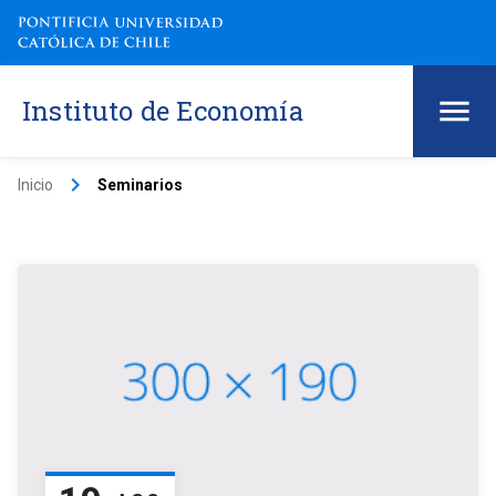
Instituto de Economía
keyboard_arrow_right
Inicio
Seminarios