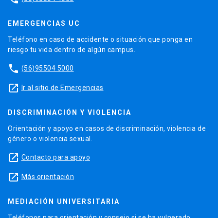
EMERGENCIAS UC
Teléfono en caso de accidente o situación que ponga en
riesgo tu vida dentro de algún campus.
phone
(56)95504 5000
launch
Ir al sitio de Emergencias
DISCRIMINACIÓN Y VIOLENCIA
Orientación y apoyo en casos de discriminación, violencia de
género o violencia sexual.
launch
Contacto para apoyo
launch
Más orientación
MEDIACIÓN UNIVERSITARIA
Teléfonos para orientación y consejo si se ha vulnerado