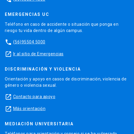
EMERGENCIAS UC
Teléfono en caso de accidente o situación que ponga en
riesgo tu vida dentro de algún campus.
phone
(56)95504 5000
launch
Ir al sitio de Emergencias
DISCRIMINACIÓN Y VIOLENCIA
Orientación y apoyo en casos de discriminación, violencia de
género o violencia sexual.
launch
Contacto para apoyo
launch
Más orientación
MEDIACIÓN UNIVERSITARIA
Teléfonos para orientación y consejo si se ha vulnerado