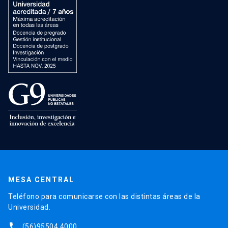
MESA CENTRAL
Teléfono para comunicarse con las distintas áreas de la
Universidad.
phone
(56)95504 4000