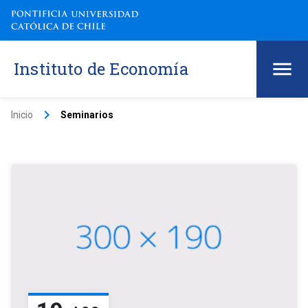
Instituto de Economía
keyboard_arrow_right
Inicio
Seminarios